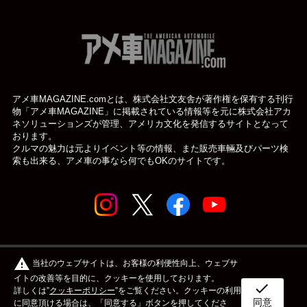
アメ車MAGAZINE.comとは、株式会社文友舎が著作権を保有する刊行
物「アメ車MAGAZINE」に掲載されている
情報等を元に株式会社アカ
ネソリューションズが管理、アメリカ文化を発信するサイトとなって
おります。
クルマの魅力は元よりイベント等の情報、また販売車輛及びパーツ検
索も出来る、アメ車の事なら何でもOKのサイトです。
© アメ車のWEBマガジン アメ車マガジン公式WEBサイト
warning
当社のウェブサイトは、お客様の利便性向上、ウェブサ
| アメマガ All rights reserved.
イトの改善等を目的に、クッキーを使用しております。
check
詳しくは”
クッキーポリシー
”をご覧ください。クッキーの利用
同意
ボディタイプ
メーカー
カスタム&メンテナンス
に同意頂ける場合は、「同意する」ボタンを押してくださ