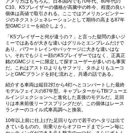
アメリカはもちろん、日本国内でも70年代、80年代の
C10、K5ブレイザーの価格が高騰中の昨今、程度の良い
個体は高値で取引される。ここではアメリカンビンテー
ジのネクストジェネレーションとして期待の高まる87年
型GMCジミーを紹介しよう。
「K5ブレイザーと何が違うの？」と言った疑問の多いジ
ミーではあるが大きな違いはグリルとエンブレムだけで
あり、パワートレインやパッケージに大きな違いはな
い。それでもジミー顔のK5ブレイザーではなく、正真正
銘のGMCジミーに限定して探すユーザーが多いのも事実
だ。これはアストロよりもサファリ、タホよりもユーコ
ンとGMCブランドを好む流れと、共通の話である。
紹介する車両は縦目2灯から4灯へとコンバートした最終
モデルフェイスの87年型。キャブレターからTBIフューエ
ルインジェクションへと進化した直後のモデルだ。足回
りは本来前後リーフスプリングだが、この個体はレース
ランナーのコイル式車高調へと換装。
10年以上前に仕上げた足回りなので若干のヘタリは出て
きているものの、街乗りからオフロードまでシーン毎に
セッティングができる点も魅力の一つだ。さらにボトム