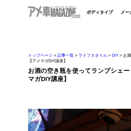
ボディタイプ
メー
トップページ
>
記事一覧
>
ライフスタイル
>
DIY
>
お酒
【アメマガDIY講座】
お酒の空き瓶を使ってランプシェー
マガDIY講座】