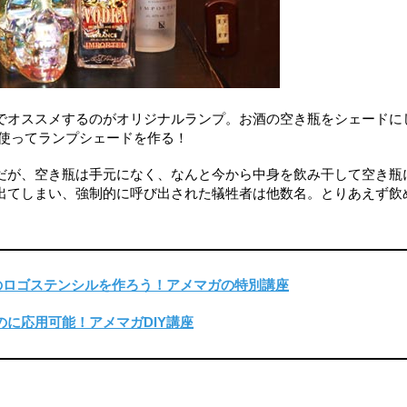
でオススメするのがオリジナルランプ。お酒の空き瓶をシェードに
を使ってランプシェードを作る！
だが、空き瓶は手元になく、なんと今から中身を飲み干して空き瓶
出てしまい、強制的に呼び出された犠牲者は他数名。とりあえず飲
のロゴステンシルを作ろう！アメマガの特別講座
に応用可能！アメマガDIY講座