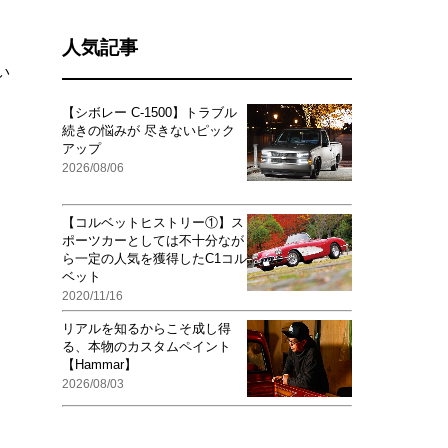
人気記事
い
【シボレー C-1500】トラブル
続きの悩みが 尽きないピック
アップ
2026/08/06
【コルベットヒストリー①】ス
ポーツカーとしては不十分なが
ら一定の人気を獲得したC1コル
ベット
2020/11/16
リアルを知るからこそ成し得
る、本物のカスタムペイント
【Hammar】
2026/08/03