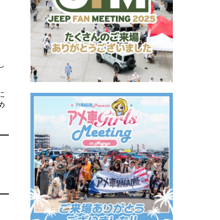
し
に
め