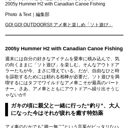
2005y Hummer H2 with Canadian Canoe Fishing
Photo ＆Text｜編集部
GO! GO! OUTDOORS!! アメ車と楽しめ「ソト遊び」
2005y Hummer H2 with Canadian Canoe Fishing
週末には自分の好きなアイテムを愛車に積み込んで、気
の向くままに「ソト遊び」を楽しむ。そんなアウトドア
ラーたちが今、まさに増えている。だが、自由なひと時
を謳歌するためには頼れる相棒が必要だ。ソト遊びを満
喫するにはタフでワイルドなアメ車こそが最高のパート
ナー。さあ、アメ車とともにアウトドアへ繰り出そうじ
ゃないか!!
ガキの頃に親父と一緒に行った“釣り”、大人
になった今はそれが疲れを癒す特効薬
アメ車のなかでも“ 唯一無二”という言葉がピッタリなハ