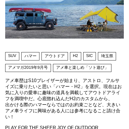
SUV
H2
SIC
ハマー
アウトドア
埼玉県
アメマガ2019年9月号
アメ車と楽しめ「ソト遊び」
アメ車歴はS10ブレイザーが始まり、アストロ、フルサ
イズに乗りたいと思い「ハマー・H2」を選択。現在はお
気に入りの愛車に趣味の道具を満載してアウトドアライ
フを満喫中だ。心底惚れ込んだH2のカスタムから、
出かける際のハマーならではのお約束ごとなど、大きい
アメ車ライフに興味がある人には参考になること請け合
い！
PLAY FOR THE SHEER JOY OF OUTDOOR