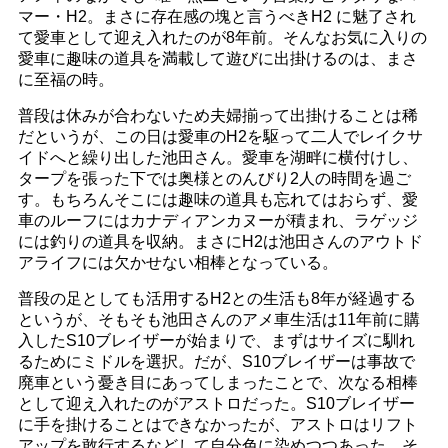
マー・H2。まさに存在感の塊と言うべきH2 に魅了され
て愛車として迎え入れたのが8年前。そんなお気に入りの
愛車に趣味の道具を満載して遊びに出掛けるのは、まさ
に至福の時。
普段は休みが合わないため夫婦揃って出掛けることは稀
だというが、この日は愛車のH2を駆って二人でレイクサ
イドへと繰り出した池田さん。愛車を湖畔に横付けし、
タープを張った下では奥様とのんびり2人の時間を過ご
す。もちろんそこには趣味の道具も忘れてはおらず、愛
車のルーフにはカナディアンカヌーが積まれ、ラゲッジ
には釣りの道具を収納。まさにH2は池田さんのアウトド
アライフには欠かせない相棒となっている。
普段の足としても活用するH2との生活も8年が経過する
というが、そもそも池田さんのアメ車生活は11年前に購
入したS10ブレイザーが始まりで、まずはサイズに馴れ
るためにミドルを選択。だが、S10ブレイザーは事故で
廃車という憂き目にあってしまったことで、次なる相棒
として迎え入れたのがアストロだった。S10ブレイザー
に手を掛けることはできなかったが、アストロはリフト
アップを敢行するなどして自分色に染めつつあった。そ