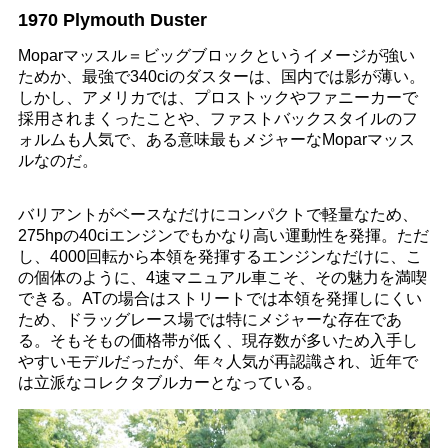
1970 Plymouth Duster
Moparマッスル＝ビッグブロックというイメージが強い
ためか、最強で340ciのダスターは、国内では影が薄い。
しかし、アメリカでは、プロストックやファニーカーで
採用されまくったことや、ファストバックスタイルのフ
ォルムも人気で、ある意味最もメジャーなMoparマッス
ルなのだ。
バリアントがベースなだけにコンパクトで軽量なため、
275hpの40ciエンジンでもかなり高い運動性を発揮。ただ
し、4000回転から本領を発揮するエンジンなだけに、こ
の個体のように、4速マニュアル車こそ、その魅力を満喫
できる。ATの場合はストリートでは本領を発揮しにくい
ため、ドラッグレース場では特にメジャーな存在であ
る。そもそもの価格帯が低く、現存数が多いため入手し
やすいモデルだったが、年々人気が再認識され、近年で
は立派なコレクタブルカーとなっている。