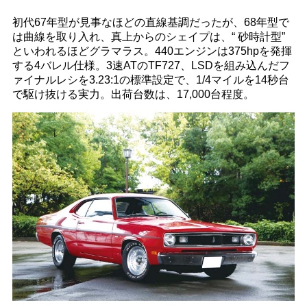
初代67年型が見事なほどの直線基調だったが、68年型で
は曲線を取り入れ、真上からのシェイプは、“ 砂時計型”
といわれるほどグラマラス。440エンジンは375hpを発揮
する4バレル仕様。3速ATのTF727、LSDを組み込んだフ
ァイナルレシを3.23:1の標準設定で、1/4マイルを14秒台
で駆け抜ける実力。出荷台数は、17,000台程度。