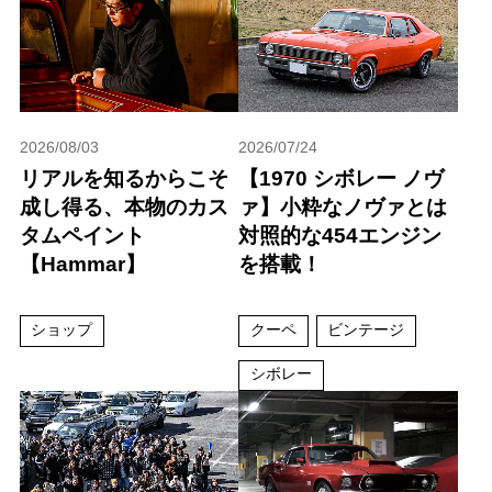
2026/08/03
2026/07/24
リアルを知るからこそ
【1970 シボレー ノヴ
成し得る、本物のカス
ァ】小粋なノヴァとは
タムペイント
対照的な454エンジン
【Hammar】
を搭載！
ショップ
クーペ
ビンテージ
シボレー