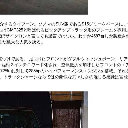
介するタイフーン。ソノマのSUV版であるS15ジミーをベースに、
はGMT325と呼ばれるピックアップトラック用のフレームを採用
ほぼサイクロンと言っても過言ではない。わずか4697台しか製造さ
まだ絶大な人気を誇る。
置づけである。 足回りはフロントがダブルウィッシュボーン、リア
りも約２インチロワード化され、空気抵抗を加味したフロントのエ
25kgに対して285hpのハイパフォーマンスエンジンを搭載。それ
と、トラックシャーシならではの豪快な荒々しさの混じる感覚は官能