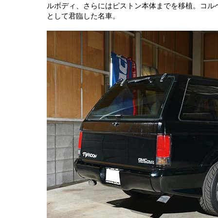
ルボディ、さらにはピストン本体までを移植。コルベ
として君臨した名車。