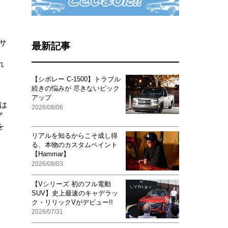
サ
最新記事
。
れ
【シボレー C-1500】トラブル
続きの悩みが 尽きないピック
アップ
は
2026/08/06
ア
を
リアルを知るからこそ成し得
る、本物のカスタムペイント
【Hammar】
2026/08/03
【Vシリーズ 初のフル電動
SUV】史上最速のキャデラッ
ク・リリックVがデビュー!!
2026/07/31