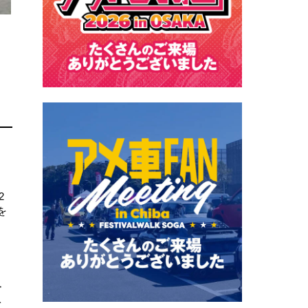
2
を
ー
ト