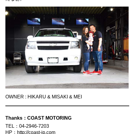
OWNER : HIKARU & MISAKI & MEI
Thanks：COAST MOTORING
TEL：04-2946-7203
HP：http://coast-jp.com