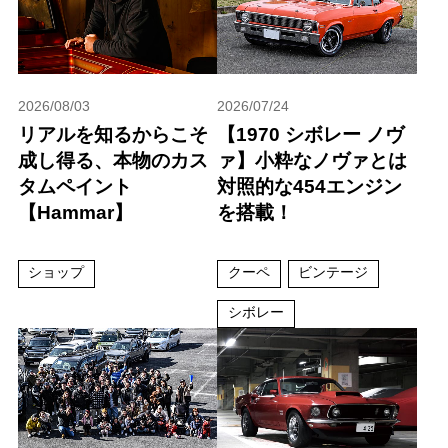
2026/08/03
2026/07/24
リアルを知るからこそ
【1970 シボレー ノヴ
成し得る、本物のカス
ァ】小粋なノヴァとは
タムペイント
対照的な454エンジン
【Hammar】
を搭載！
ショップ
クーペ
ビンテージ
シボレー