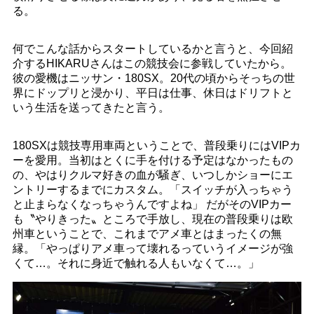
る。
何でこんな話からスタートしているかと言うと、今回紹
介するHIKARUさんはこの競技会に参戦していたから。
彼の愛機はニッサン・180SX。20代の頃からそっちの世
界にドップリと浸かり、平日は仕事、休日はドリフトと
いう生活を送ってきたと言う。
180SXは競技専用車両ということで、普段乗りにはVIPカ
ーを愛用。当初はとくに手を付ける予定はなかったもの
の、やはりクルマ好きの血が騒ぎ、いつしかショーにエ
ントリーするまでにカスタム。「スイッチが入っちゃう
と止まらなくなっちゃうんですよね」 だがそのVIPカー
も〝やりきった〟ところで手放し、現在の普段乗りは欧
州車ということで、これまでアメ車とはまったくの無
縁。「やっぱりアメ車って壊れるっていうイメージが強
くて…。それに身近で触れる人もいなくて…。」