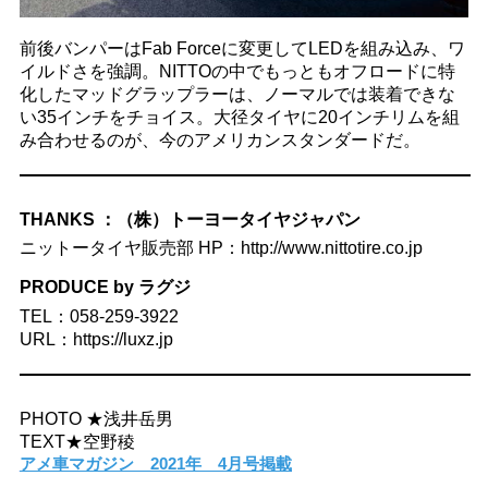
前後バンパーはFab Forceに変更してLEDを組み込み、ワ
イルドさを強調。NITTOの中でもっともオフロードに特
化したマッドグラップラーは、ノーマルでは装着できな
い35インチをチョイス。大径タイヤに20インチリムを組
み合わせるのが、今のアメリカンスタンダードだ。
THANKS ：（株）トーヨータイヤジャパン
ニットータイヤ販売部 HP：http://www.nittotire.co.jp
PRODUCE by ラグジ
TEL：058-259-3922
URL：https://luxz.jp
PHOTO ★浅井岳男
TEXT★空野稜
アメ車マガジン 2021年 4月号掲載