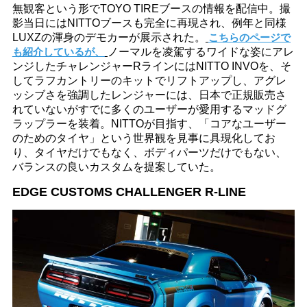
無観客という形でTOYO TIREブースの情報を配信中。撮
影当日にはNITTOブースも完全に再現され、例年と同様
LUXZの渾身のデモカーが展示された。
こちらのページで
も紹介しているが、
ノーマルを凌駕するワイドな姿にアレ
ンジしたチャレンジャーRラインにはNITTO INVOを、そ
してラフカントリーのキットでリフトアップし、アグレ
ッシブさを強調したレンジャーには、日本で正規販売さ
れていないがすでに多くのユーザーが愛用するマッドグ
ラップラーを装着。NITTOが目指す、「コアなユーザー
のためのタイヤ」という世界観を見事に具現化してお
り、タイヤだけでもなく、ボディパーツだけでもない、
バランスの良いカスタムを提案していた。
EDGE CUSTOMS CHALLENGER R-LINE