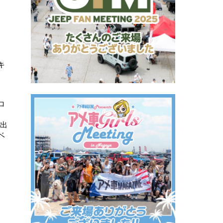
キ
ロ
、
演出
ベ