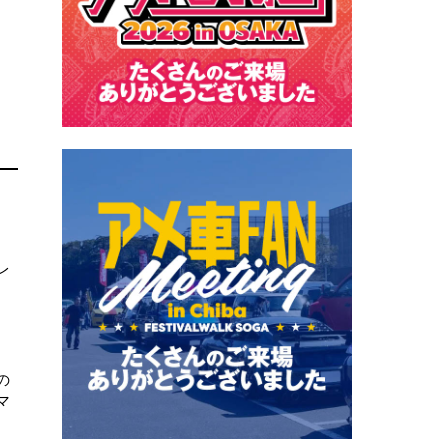
レ
の
マ