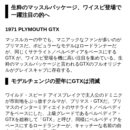
生粋のマッスルパッケージ、ワイスピ登場で
一躍注目の的へ
1971 PLYMOUTH GTX
マッスルカーの中でも、マニアックなファンが多いのが
プリマスだ。ポピュラーなモデルはロードランナーだ
が、同じくサテライト／ベルベディアをベースにする
GTX が、ワイスピ登場を機に高い注目を集めている。生
粋のマッスルパッケージと言われるGTXのフルオリジナ
ルがグレイスキャブに存在する。
モデルチェンジの翌年にGTXは消滅
ワイルド・スピード アイスブレイクで主人公のドミニク
が市街地をぶっ放すクルマが、プリマス・GTXだ。プリ
マスのインターミディエイトのサテライト／ベルベディ
アをベースにした、上級グレードであるベルベディア・
GTXを総称して「GTX」と呼び、同様にベルベディアを
ベースにするロードランナーが、キャッチーな名前の由