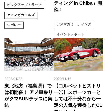
ティング in Chiba」開
ピックアップトラック
催！
アメマガガールズ
アメマガミーティング
シボレー
イベントレポート
2026/01/22
2020/11/16
東北地方（福島県）で
【コルベットヒストリ
は初開催！ アメ車乗り
ー①】スポーツカーと
がクマSUNテラスに集
しては不十分ながら一
結
定の人気を獲得したC1