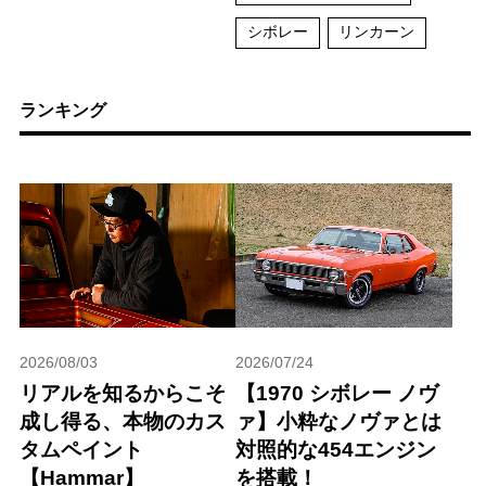
シボレー
リンカーン
ランキング
2026/08/03
2026/07/24
リアルを知るからこそ
【1970 シボレー ノヴ
成し得る、本物のカス
ァ】小粋なノヴァとは
タムペイント
対照的な454エンジン
【Hammar】
を搭載！