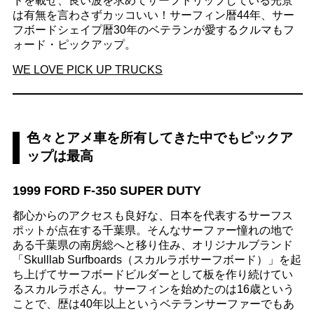
ドを載せ、良い波を求めてサーフトリップしている光景
は有無を言わさずカッコいい！サーフィン暦44年、サー
フボードシェイプ暦30年のベテランが愛するクルマもフ
ォード・ピックアップ。
WE LOVE PICK UP TRUCKS
色々とアメ車を所有してきた中でもピックア
ップは最高
1999 FORD F-350 SUPER DUTY
都心からのアクセスも良好な、日本を代表するサーフス
ポットが点在する千葉県。そんなサーファー憧れの地で
ある千葉県の南房総へと移り住み、オリジナルブランド
「Skulllab Surfboards（スカルラボサーフボード）」を起
ち上げてサーフボードビルダーとして板を作り続けてい
るスカルラボさん。サーフィンを始めたのは16歳という
ことで、歴は40年以上というベテランサーファーでもあ