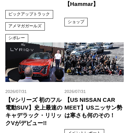
【Hammar】
ピックアップトラック
ショップ
アメマガガールズ
シボレー
2026/07/31
2026/07/31
【Vシリーズ 初のフル
【US NISSAN CAR
電動SUV】史上最速の
MEET】USニッサン勢
キャデラック・リリッ
は寒さも何のその！
クVがデビュー!!
イベントレポート