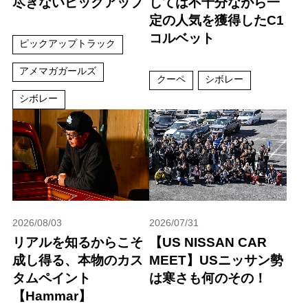
尽きないピックアップ
しては不十分ながら一
定の人気を獲得したC1
コルベット
ピックアップトラック
アメマガガールズ
クーペ
シボレー
シボレー
2026/08/03
2026/07/31
リアルを知るからこそ
【US NISSAN CAR
成し得る、本物のカス
MEET】USニッサン勢
タムペイント
は寒さも何のその！
【Hammar】