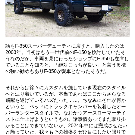
話をF-350スーパーデューティに戻すと、購入したのは
2003年。当初はもう一世代前のF-150を検討していたそ
うなのだが、車両を見に行ったショップにF-350も在庫し
ていることを知ると、「絶対こっちが良い」と言う奥様
の強い勧めもありF-350が愛車となったそうだ。
それからは徐々にカスタムを施していき現在のスタイル
へと辿り着いているが、本当であればここからさらなる
飛躍を遂げているハズだった……。ちなみにそれが何か
というと、ベッドにトラックキャンパーを装着したオー
バーランダースタイルで、なおかつアースローマーテイ
ストに仕上げようというもの。諸事情あってまだ取り掛
かることはできていないが、2024年中には完成させたい
と願っていた。我々もその雄姿をぜひ目にしたい限りで