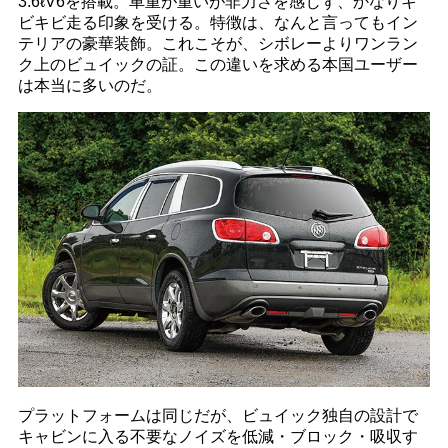
3.6ℓV6を搭載。車重が重いが非力さを感じず、かなりキ
ビキビ走る印象を受ける。特徴は、なんと言ってもイン
テリアの豪華装飾。これこそが、シボレーよりワンラン
ク上のビュイックの証。この違いを求める本国ユーザー
は本当に多いのだ。
プラットフォームは同じだが、ビュイック独自の設計で
キャビンに入る不要なノイズを低減・ブロック・吸収す