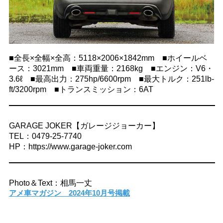
■全長×全幅×全高：5118×2006×1842mm ■ホイールベ
ース：3021mm ■車両重量：2168kg ■エンジン：V6・
3.6ℓ ■最高出力：275hp/6600rpm ■最大トルク：251lb-
ft/3200rpm ■トランスミッション：6AT
GARAGE JOKER【ガレージジョーカー】
TEL：0479-25-7740
HP：https://www.garage-joker.com
Photo＆Text：相馬一丈
アメ車マガジン 2024年10月号掲載