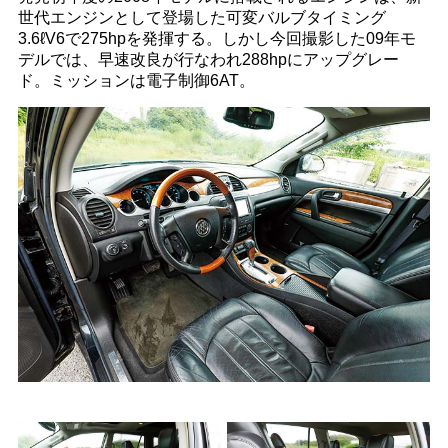
世代エンジンとして登場した可変バルブタイミング
3.6ℓV6で275hpを発揮する。しかし今回撮影した09年モ
デルでは、早速改良が行なわれ288hpにアップグレー
ド。ミッションは電子制御6AT。