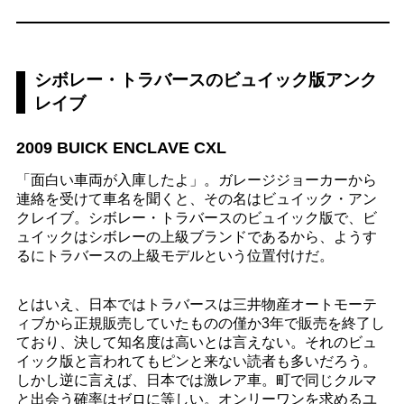
シボレー・トラバースのビュイック版アンク
レイブ
2009 BUICK ENCLAVE CXL
「面白い車両が入庫したよ」。ガレージジョーカーから
連絡を受けて車名を聞くと、その名はビュイック・アン
クレイブ。シボレー・トラバースのビュイック版で、ビ
ュイックはシボレーの上級ブランドであるから、ようす
るにトラバースの上級モデルという位置付けだ。
とはいえ、日本ではトラバースは三井物産オートモーテ
ィブから正規販売していたものの僅か3年で販売を終了し
ており、決して知名度は高いとは言えない。それのビュ
イック版と言われてもピンと来ない読者も多いだろう。
しかし逆に言えば、日本では激レア車。町で同じクルマ
と出会う確率はゼロに等しい。オンリーワンを求めるユ