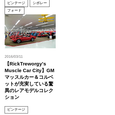
ビンテージ
シボレー
フォード
2016/03/11
【RickTreworgy's
Muscle Car City】GM
マッスルカー＆コルベ
ットが充実している驚
異のレアモデルコレク
ション
ビンテージ