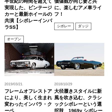
半世紀の時間を超えて
価値観が同じ妻と共
実現した、ビンテージ
に、楽しむアメ車ライ
カーと最新ホイールの
フ！
共演【シボレーインパ
シボレー
ダッジ
ラSS】
オープン
2019/03/21
2018/10/29
フレームオフレストア
大径履きスタイルに新
により、美しく生まれ
風を吹き込む、クラシ
変わったインパラ・ク
ックシボレーという選
ーペ
択肢 1969y シボレー