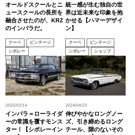
オールドスクールとニ
統一感が生む独自の世
ュースクールの長所を
界は近未来な印象を抱
融合させたのが、KRZ
かせる【ハマーデザイ
のインパラだ。
ン】
クーペ
ビンテージ
クーペ
ビンテージ
シボレー
シボレー
ショップ
2025/02/14
2024/04/23
インパラ＝ローライダ
伸びやかなロングノー
ーの常識を覆すモンス
ズ、引き締めるロング
ター！【シボレーイン
テール、隙のないその