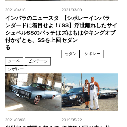
2021/04/16
2021/03/09
インパラのニュースタ
【シボレーインパラ
ンダードに着目せよ！/
SS】浮世離れしたサイ
シェベルSSのバッチは
ズはもはやキングオブ
付かずとも、SSを上回
セダン
る
セダン
シボレー
クーペ
ビンテージ
シボレー
2021/03/08
2019/05/22