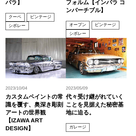
パラ】
フォルム【インパラ コ
ンバーチブル】
クーペ
ビンテージ
オープン
ビンテージ
シボレー
シボレー
2023/10/04
2023/05/09
カスタムペイントの常
代々受け継がれていく
識を覆す、奥深き彫刻
ことを見据えた秘密基
アートの世界観
地に迫る。
【IZAWA ART
ガレージ
DESIGN】