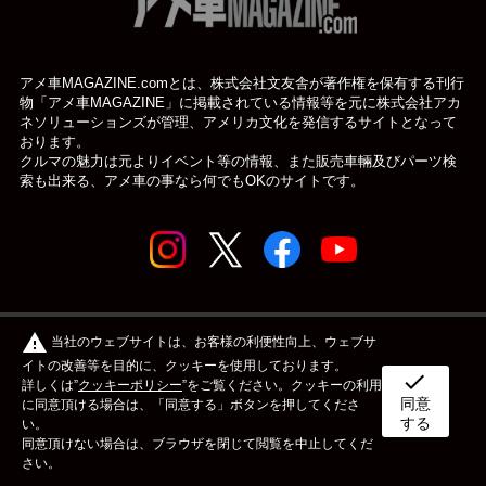
アメ車MAGAZINE.comとは、株式会社文友舎が著作権を保有する刊行
物「アメ車MAGAZINE」に掲載されている
情報等を元に株式会社アカ
ネソリューションズが管理、アメリカ文化を発信するサイトとなって
おります。
クルマの魅力は元よりイベント等の情報、また販売車輛及びパーツ検
索も出来る、アメ車の事なら何でもOKのサイトです。
© アメ車のWEBマガジン アメ車マガジン公式WEBサイト
warning
当社のウェブサイトは、お客様の利便性向上、ウェブサ
| アメマガ All rights reserved.
イトの改善等を目的に、クッキーを使用しております。
check
詳しくは”
クッキーポリシー
”をご覧ください。クッキーの利用
同意
ボディタイプ
メーカー
カスタム&メンテナンス
に同意頂ける場合は、「同意する」ボタンを押してくださ
する
い。
同意頂けない場合は、ブラウザを閉じて閲覧を中止してくだ
イベント
ライフスタイル
OTHER
さい。