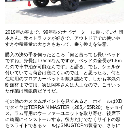
2019年の春まで、99年型のナビゲーター に乗っていた岡
本さん。元々トラックが好きで、アウトドアでの使いや
すさや積載量の大きさもあって、乗り換えを決意。
購入の決め手を伺ったところ「何と言っても長いベッド
ですね。身長は175cmなんですが、ベッドの全長が1.8ｍ
なので車中泊が可能なんです」と語る。でも、シェルが
付いていても荷台は寝にくいのでは…と思ったら、何と
住宅用のフロアカーペットを敷き詰めて、しかも本気の
断熱材まで使用。実は岡本さんは大工なので、こういっ
た作業は朝飯前だそうだ。
その他のカスタムポイントを見てみると、ホイールはXD
でタイヤはTERRAIN MASTER（285／55R20）をチョイ
ス。ラム専用のウーファーユニットを取り寄せ、後席下
に綺麗にインストールする。後方だけでなくサイドの窓
もスライドできるシェルはSNUGTOPの製品で、さらに