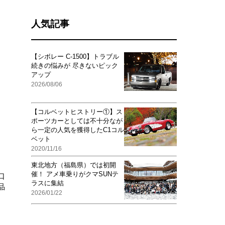
人気記事
【シボレー C-1500】トラブル
続きの悩みが 尽きないピック
アップ
2026/08/06
【コルベットヒストリー①】ス
ポーツカーとしては不十分なが
ら一定の人気を獲得したC1コル
ベット
2020/11/16
東北地方（福島県）では初開
催！ アメ車乗りがクマSUNテ
口
ラスに集結
品
2026/01/22