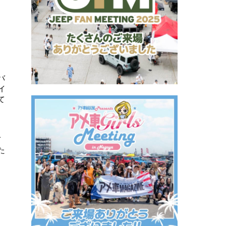
バ
イ
て
て
た