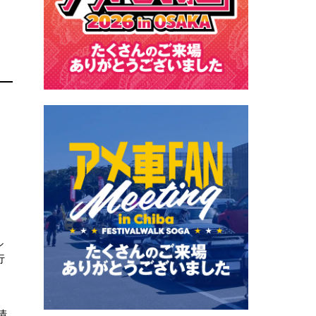
。
シ
行
情