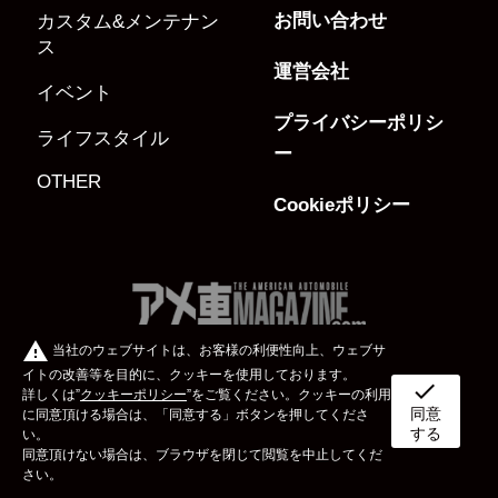
お問い合わせ
カスタム&メンテナン
ス
運営会社
イベント
プライバシーポリシ
ライフスタイル
ー
OTHER
Cookieポリシー
warning
当社のウェブサイトは、お客様の利便性向上、ウェブサ
イトの改善等を目的に、クッキーを使用しております。
check
アメ車MAGAZINE.comとは、株式会社文友舎が著作権を保有する刊行
詳しくは”
クッキーポリシー
”をご覧ください。クッキーの利用
物「アメ車MAGAZINE」に掲載されている
情報等を元に株式会社アカ
同意
ボディタイプ
メーカー
カスタム&メンテナンス
に同意頂ける場合は、「同意する」ボタンを押してくださ
ネソリューションズが管理、アメリカ文化を発信するサイトとなって
する
い。
おります。
同意頂けない場合は、ブラウザを閉じて閲覧を中止してくだ
クルマの魅力は元よりイベント等の情報、また販売車輛及びパーツ検
イベント
ライフスタイル
OTHER
さい。
索も出来る、アメ車の事なら何でもOKのサイトです。