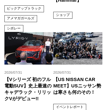
【Hammar】
ピックアップトラック
ショップ
アメマガガールズ
シボレー
2026/07/31
2026/07/31
【Vシリーズ 初のフル
【US NISSAN CAR
電動SUV】史上最速の
MEET】USニッサン勢
キャデラック・リリッ
は寒さも何のその！
クVがデビュー!!
イベントレポート