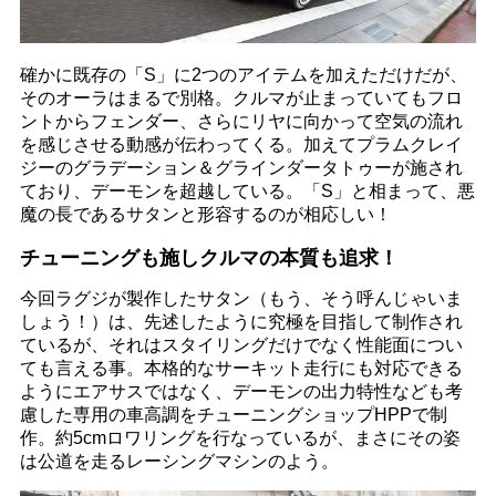
確かに既存の「S」に2つのアイテムを加えただけだが、
そのオーラはまるで別格。クルマが止まっていてもフロ
ントからフェンダー、さらにリヤに向かって空気の流れ
を感じさせる動感が伝わってくる。加えてプラムクレイ
ジーのグラデーション＆グラインダータトゥーが施され
ており、デーモンを超越している。「S」と相まって、悪
魔の長であるサタンと形容するのが相応しい！
チューニングも施しクルマの本質も追求！
今回ラグジが製作したサタン（もう、そう呼んじゃいま
しょう！）は、先述したように究極を目指して制作され
ているが、それはスタイリングだけでなく性能面につい
ても言える事。本格的なサーキット走行にも対応できる
ようにエアサスではなく、デーモンの出力特性なども考
慮した専用の車高調をチューニングショップHPPで制
作。約5cmロワリングを行なっているが、まさにその姿
は公道を走るレーシングマシンのよう。