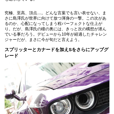
究極、至高、頂点…。どんな言葉でも言い表せない、ま
さに島澤氏が世界に向けて放つ渾身の一撃。この次があ
るのか、心配になってしまう程パーフェクトな仕上が
り。だが、島澤氏の瞳の奥には、きっと次の構想が潜ん
でいる事だろう。デビューから10年が経過したチャレン
ジャーだが、まさに今が旬だと言えよう。
スプリッターとカナードを加えSをさらにアップグ
レード