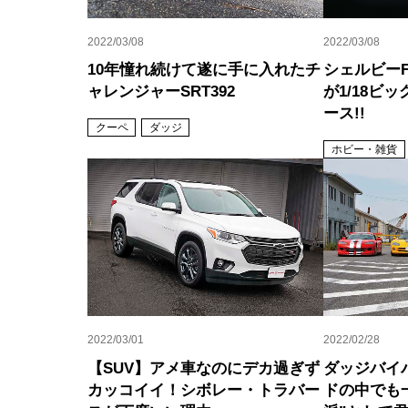
2022/03/08
2022/03/08
10年憧れ続けて遂に手に入れたチ
シェルビーF
ャレンジャーSRT392
が1/18ビ
ース!!
クーペ
ダッジ
ホビー・雑貨
2022/03/01
2022/02/28
【SUV】アメ車なのにデカ過ぎず
ダッジバイ
カッコイイ！シボレー・トラバー
ドの中でも