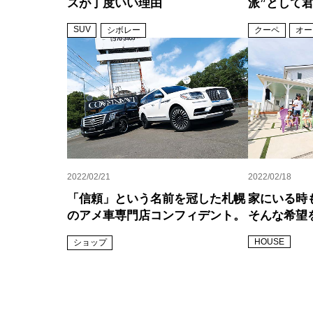
スが丁度いい理由
派”として
SUV
シボレー
クーペ
オー
2022/02/21
2022/02/18
「信頼」という名前を冠した札幌
家にいる時
のアメ車専門店コンフィデント。
そんな希望
HOUSE
ショップ