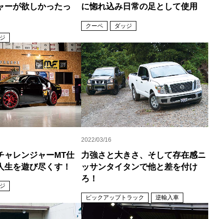
ャーが欲しかったっ
に惚れ込み日常の足として使用
クーペ
ダッジ
ジ
2022/03/16
チャレンジャーMT仕
力強さと大きさ、そして存在感ニ
人生を遊び尽くす！
ッサンタイタンで他と差を付け
ろ！
ジ
ピックアップトラック
逆輸入車