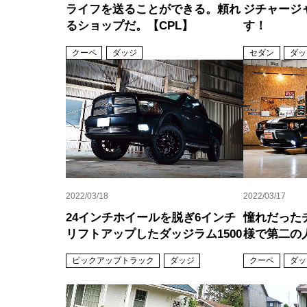
ライフを送ることができる。頼れ
ジチャージ
るショップだ。【CPL】
す！
クーペ
ダッジ
セダン
ダッ
2022/03/18
2022/03/17
24インチホイールを脱ぎ6インチ
憧れだった
リフトアップしたダッジラム1500
様で第二の
ピックアップトラック
ダッジ
クーペ
ダッ