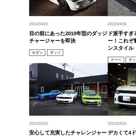
2022/04/20
2022/04/06
目の前にあった2010年型のダッジ
ド派手すぎ
チャージャーを即決
ー！これぞ
ンスタイル
セダン
ダッジ
クーペ
ダッ
2022/03/30
2022/03/24
安心して充実したチャレンジャー
デカくて4