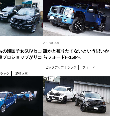
2022/03/09
ちの帰国子女SUVセコ
誰かと被りたくないという思いか
車プロショップがリコ
らフォードF‐150へ
ピックアップトラック
フォード
ラック
逆輸入車