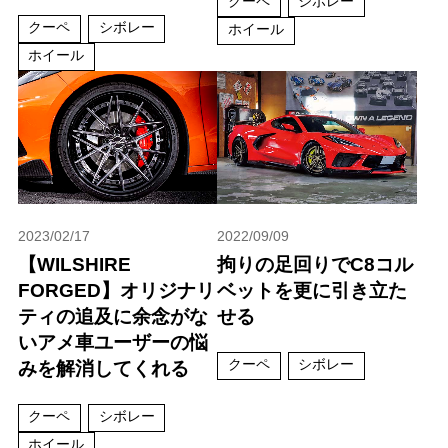
クーペ
シボレー
クーペ
シボレー
ホイール
ホイール
2023/02/17
2022/09/09
【WILSHIRE
拘りの足回りでC8コル
FORGED】オリジナリ
ベットを更に引き立た
ティの追及に余念がな
せる
いアメ車ユーザーの悩
クーペ
シボレー
みを解消してくれる
クーペ
シボレー
ホイール