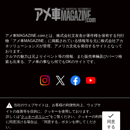
アメ車MAGAZINE.comとは、株式会社文友舎が著作権を保有する刊行
物「アメ車MAGAZINE」に掲載されている
情報等を元に株式会社アカ
ネソリューションズが管理、アメリカ文化を発信するサイトとなって
おります。
クルマの魅力は元よりイベント等の情報、また販売車輛及びパーツ検
索も出来る、アメ車の事なら何でもOKのサイトです。
© アメ車のWEBマガジン アメ車マガジン公式WEBサイト
warning
当社のウェブサイトは、お客様の利便性向上、ウェブサ
| アメマガ All rights reserved.
イトの改善等を目的に、クッキーを使用しております。
check
詳しくは”
クッキーポリシー
”をご覧ください。クッキーの利用
同意
ボディタイプ
メーカー
カスタム&メンテナンス
に同意頂ける場合は、「同意する」ボタンを押してくださ
する
い。