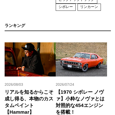
シボレー
リンカーン
ランキング
2026/08/03
2026/07/24
リアルを知るからこそ
【1970 シボレー ノヴ
成し得る、本物のカス
ァ】小粋なノヴァとは
タムペイント
対照的な454エンジン
【Hammar】
を搭載！