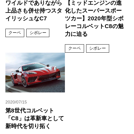
ワイルドでありながら
【ミッドエンジンの進
上品さも併せ持つスタ
化したスーパースポー
イリッシュなC7
ツカー】2020年型シボ
レーコルベットC8の魅
クーペ
シボレー
力に迫る
クーペ
シボレー
2020/07/15
第8世代コルベット
「C8」は革新車として
新時代を切り拓く