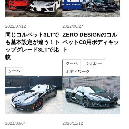
2022/07/12
2022/06/27
同じコルベット3LTで
ZERO DESIGNのコル
も基本設定が違う！ト
ベットC8用ボディキッ
ップグレード3LTで比
ト
較
クーペ
シボレー
クーペ
ボディワーク
2021/03/04
2020/11/12