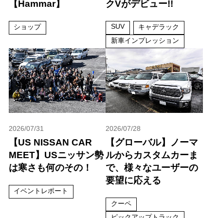
【Hammar】
クVがデビュー!!
SUV
ショップ
キャデラック
新車インプレッション
2026/07/31
2026/07/28
【US NISSAN CAR
【グローバル】ノーマ
MEET】USニッサン勢
ルからカスタムカーま
は寒さも何のその！
で、様々なユーザーの
要望に応える
イベントレポート
クーペ
ピックアップトラック