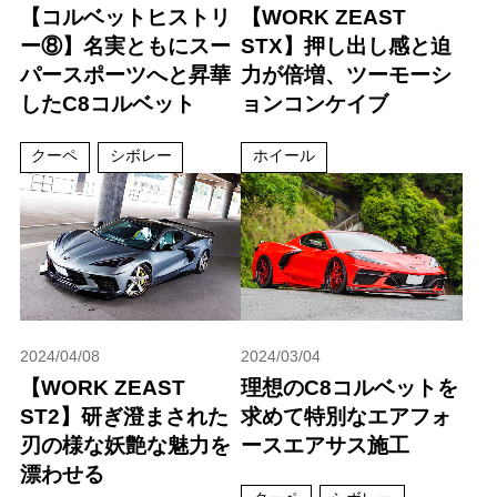
【コルベットヒストリ
【WORK ZEAST
ー⑧】名実ともにスー
STX】押し出し感と迫
パースポーツへと昇華
力が倍増、ツーモーシ
したC8コルベット
ョンコンケイブ
クーペ
シボレー
ホイール
2024/04/08
2024/03/04
【WORK ZEAST
理想のC8コルベットを
ST2】研ぎ澄まされた
求めて特別なエアフォ
刃の様な妖艶な魅力を
ースエアサス施工
漂わせる