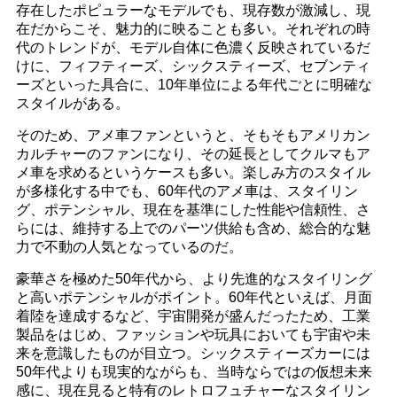
存在したポピュラーなモデルでも、現存数が激減し、現
在だからこそ、魅力的に映ることも多い。それぞれの時
代のトレンドが、モデル自体に色濃く反映されているだ
けに、フィフティーズ、シックスティーズ、セブンティ
ーズといった具合に、10年単位による年代ごとに明確な
スタイルがある。
そのため、アメ車ファンというと、そもそもアメリカン
カルチャーのファンになり、その延長としてクルマもア
メ車を求めるというケースも多い。楽しみ方のスタイル
が多様化する中でも、60年代のアメ車は、スタイリン
グ、ポテンシャル、現在を基準にした性能や信頼性、さ
らには、維持する上でのパーツ供給も含め、総合的な魅
力で不動の人気となっているのだ。
豪華さを極めた50年代から、より先進的なスタイリング
と高いポテンシャルがポイント。60年代といえば、月面
着陸を達成するなど、宇宙開発が盛んだったため、工業
製品をはじめ、ファッションや玩具においても宇宙や未
来を意識したものが目立つ。シックスティーズカーには
50年代よりも現実的ながらも、当時ならではの仮想未来
感に、現在見ると特有のレトロフュチャーなスタイリン