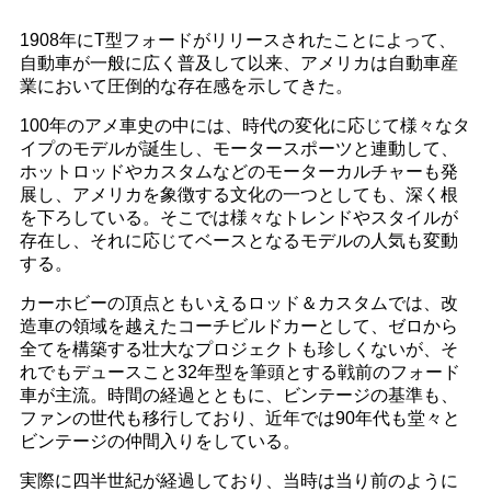
1908年にT型フォードがリリースされたことによって、
自動車が一般に広く普及して以来、アメリカは自動車産
業において圧倒的な存在感を示してきた。
100年のアメ車史の中には、時代の変化に応じて様々なタ
イプのモデルが誕生し、モータースポーツと連動して、
ホットロッドやカスタムなどのモーターカルチャーも発
展し、アメリカを象徴する文化の一つとしても、深く根
を下ろしている。そこでは様々なトレンドやスタイルが
存在し、それに応じてベースとなるモデルの人気も変動
する。
カーホビーの頂点ともいえるロッド＆カスタムでは、改
造車の領域を越えたコーチビルドカーとして、ゼロから
全てを構築する壮大なプロジェクトも珍しくないが、そ
れでもデュースこと32年型を筆頭とする戦前のフォード
車が主流。時間の経過とともに、ビンテージの基準も、
ファンの世代も移行しており、近年では90年代も堂々と
ビンテージの仲間入りをしている。
実際に四半世紀が経過しており、当時は当り前のように