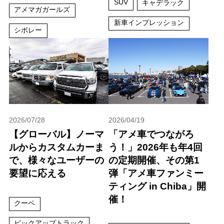
SUV
キャデラック
アメマガガールズ
新車インプレッション
シボレー
2026/07/28
2026/04/19
【グローバル】ノーマ
「アメ車でつながろ
ルからカスタムカーま
う！」2026年も年4回
で、様々なユーザーの
の定期開催、その第1
要望に応える
弾「アメ車ファンミー
ティング in Chiba」開
催！
クーペ
ピックアップトラック