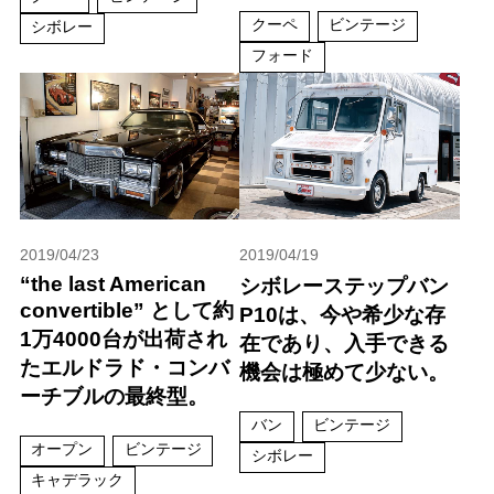
クーペ
ビンテージ
シボレー
フォード
2019/04/23
2019/04/19
“the last American
シボレーステップバン
convertible” として約
P10は、今や希少な存
1万4000台が出荷され
在であり、入手できる
たエルドラド・コンバ
機会は極めて少ない。
ーチブルの最終型。
バン
ビンテージ
オープン
ビンテージ
シボレー
キャデラック