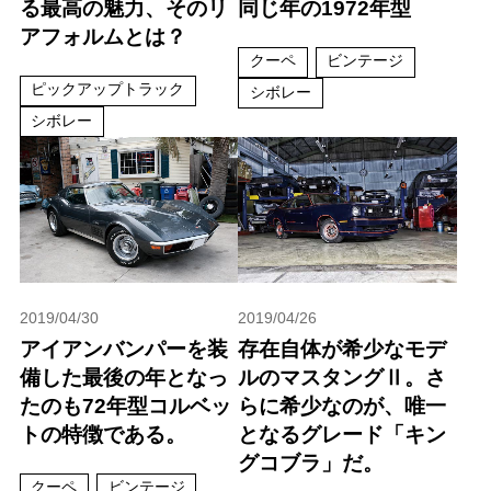
る最高の魅力、そのリ
同じ年の1972年型
アフォルムとは？
クーペ
ビンテージ
ピックアップトラック
シボレー
シボレー
2019/04/30
2019/04/26
アイアンバンパーを装
存在自体が希少なモデ
備した最後の年となっ
ルのマスタングⅡ。さ
たのも72年型コルベッ
らに希少なのが、唯一
トの特徴である。
となるグレード「キン
グコブラ」だ。
クーペ
ビンテージ