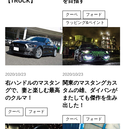
【TRUCK】
を目指す
クーペ
フォード
ラッピング&ペイント
2020/10/23
2020/10/23
右ハンドルのマスタン
関東のマスタングカス
グで、妻と楽しむ最高
タムの雄、ダイバンが
のクルマ！
またしても傑作を生み
出した！
クーペ
フォード
クーペ
フォード