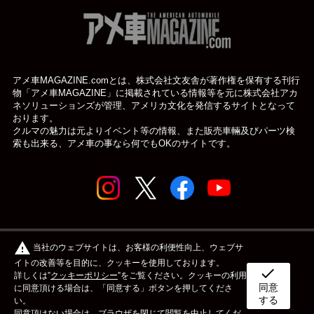
アメ車MAGAZINE.comとは、株式会社文友舎が著作権を保有する刊行
物「アメ車MAGAZINE」に掲載されている
情報等を元に株式会社アカ
ネソリューションズが管理、アメリカ文化を発信するサイトとなって
おります。
クルマの魅力は元よりイベント等の情報、また販売車輛及びパーツ検
索も出来る、アメ車の事なら何でもOKのサイトです。
© アメ車のWEBマガジン アメ車マガジン公式WEBサイト
warning
当社のウェブサイトは、お客様の利便性向上、ウェブサ
| アメマガ All rights reserved.
イトの改善等を目的に、クッキーを使用しております。
check
詳しくは”
クッキーポリシー
”をご覧ください。クッキーの利用
同意
ボディタイプ
メーカー
カスタム&メンテナンス
に同意頂ける場合は、「同意する」ボタンを押してくださ
する
い。
同意頂けない場合は、ブラウザを閉じて閲覧を中止してくだ