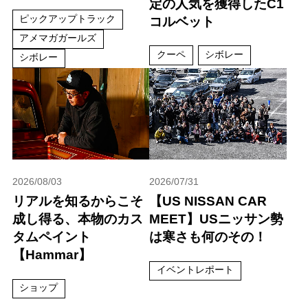
定の人気を獲得したC1
ピックアップトラック
コルベット
アメマガガールズ
クーペ
シボレー
シボレー
2026/08/03
2026/07/31
リアルを知るからこそ
【US NISSAN CAR
成し得る、本物のカス
MEET】USニッサン勢
タムペイント
は寒さも何のその！
【Hammar】
イベントレポート
ショップ