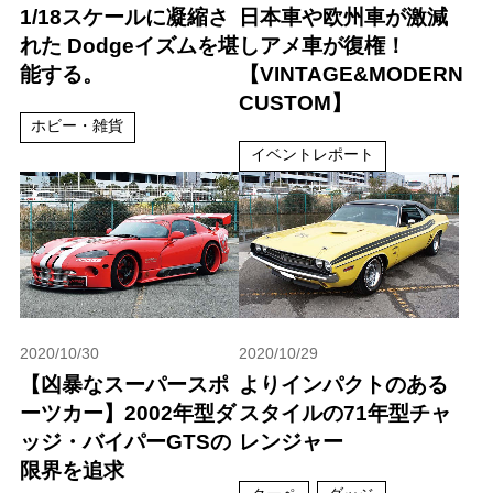
1/18スケールに凝縮さ
日本車や欧州車が激減
れた Dodgeイズムを堪
しアメ車が復権！
能する。
【VINTAGE&MODERN
CUSTOM】
ホビー・雑貨
イベントレポート
2020/10/30
2020/10/29
【凶暴なスーパースポ
よりインパクトのある
ーツカー】2002年型ダ
スタイルの71年型チャ
ッジ・バイパーGTSの
レンジャー
限界を追求