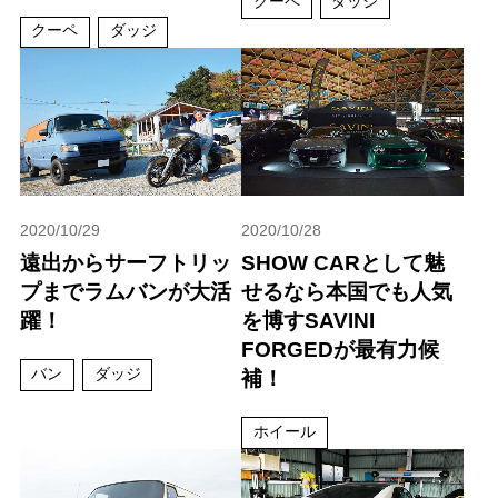
クーペ
ダッジ
クーペ
ダッジ
2020/10/29
2020/10/28
遠出からサーフトリッ
SHOW CARとして魅
プまでラムバンが大活
せるなら本国でも人気
躍！
を博すSAVINI
FORGEDが最有力候
バン
ダッジ
補！
ホイール