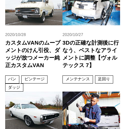
2020/10/28
2020/10/27
カスタムVANのムーブ
3Dの正確な計測後に行
メントのけん引役、ダ
なう、ベストなアライ
ッジが放つメーカー純
メントに調整【ヴォル
正カスタムVAN
テックス 7】
バン
ビンテージ
メンテナンス
足回り
ダッジ