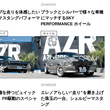
2019/10/10
ブな走りを体感したい
ブラックとシルバーで様々な車種
マスタングパフォーマ
にマッチするSKY
PERFORMANCE ホイール
ード
ホイール
2019/02/09
備を持つビュイック
エレノアらしい“走り”を磨き上げ
、FR駆動のスペシャ
た珠玉の一台、シェルビーマスタ
ング