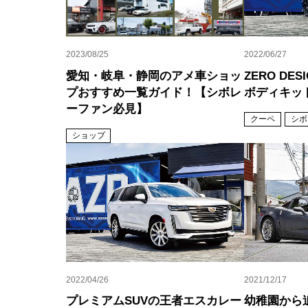
2023/08/25
2022/06/27
愛知・岐阜・静岡のアメ車ショッ
ZERO DE
プおすすめ一覧ガイド！【シボレ
ボディキッ
ーファン必見】
クーペ
シボ
ショップ
2022/04/26
2021/12/17
プレミアムSUVの王者エスカレー
幼稚園から