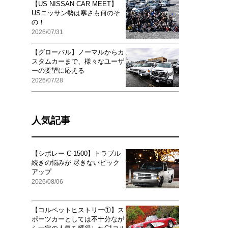
【US NISSAN CAR MEET】
USニッサン勢は寒さも何のそ
の！
2026/07/31
【グローバル】ノーマルからカ
スタムカーまで、様々なユーザ
ーの要望に応える
2026/07/28
人気記事
【シボレー C-1500】トラブル
続きの悩みが 尽きないピック
アップ
2026/08/06
【コルベットヒストリー①】ス
ポーツカーとしては不十分なが