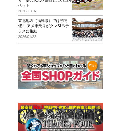
ら一定の人気を獲得したC1コル
ベット
2020/11/16
東北地方（福島県）では初開
催！ アメ車乗りがクマSUNテ
ラスに集結
2026/01/22