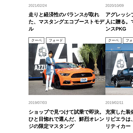
2021/02/24
2020/10/09
走りと経済性のバランスが取れ
アグレッシ
た、マスタングエコブーストモデ
人に贈る。
ル
ンスPKG
クーペ
フォード
クーペ
フォ
2019/07/03
2019/02/11
ショップで見つけて試乗で即決。
充実した装
ひと目惚れで選んだ、鮮烈オレン
リビエラは
ジの限定マスタング
リティカー