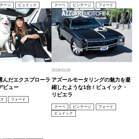
テージ
ビュイック
クーペ
ビンテージ
フォード
2018/11/16
選んだエクスプローラ
アズールモータリングの魅力を凝
デビュー
縮したような1台 / ビュイック・
リビエラ
ズ
フォード
クーペ
ビンテージ
フォード
ビュイック