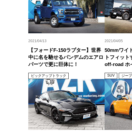
2021/04/13
2021/04/05
【フォードF-150ラプター】世界
50mmワ
中に名を馳せるパンデムのエアロ
トフィット
パーツで更に巨体に！
off-road
SUV
ピックアップトラック
ジープ