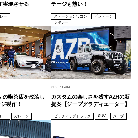
ず実現させる
テージも熱い！
レー
ステーションワゴン
ビンテージ
シボレー
2021/06/04
んの喫茶店を改装し
カスタムの楽しさを残すAZRの新
ージ製作！
提案【ジープグラディエーター】
SUV
レー
ガレージ
ピックアップトラック
ジープ