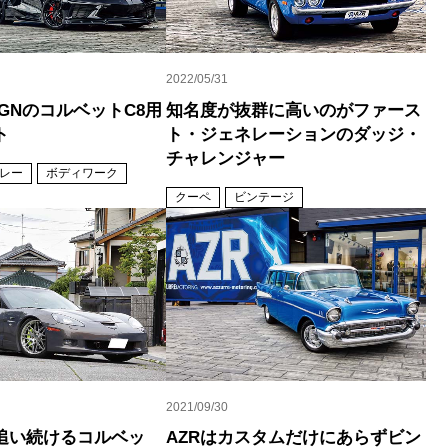
2022/05/31
SIGNのコルベットC8用
知名度が抜群に高いのがファース
ト
ト・ジェネレーションのダッジ・
チャレンジャー
レー
ボディワーク
クーペ
ビンテージ
2021/09/30
追い続けるコルベッ
AZRはカスタムだけにあらずビン