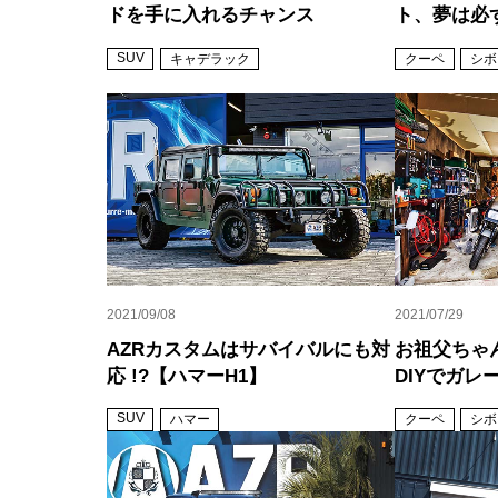
ドを手に入れるチャンス
ト、夢は必
SUV
キャデラック
クーペ
シボ
2021/09/08
2021/07/29
AZRカスタムはサバイバルにも対
お祖父ちゃ
応 !?【ハマーH1】
DIYでガレ
SUV
ハマー
クーペ
シボ