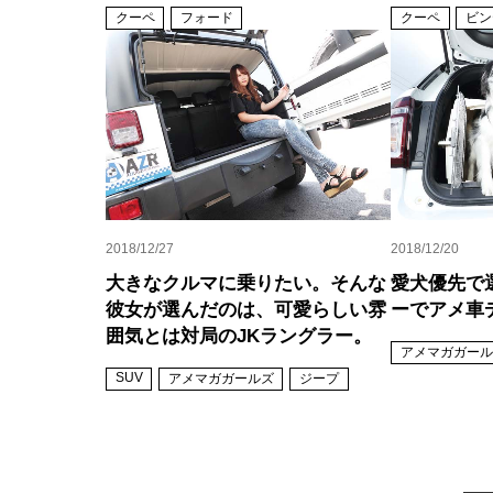
クーペ
フォード
クーペ
ビン
2018/12/27
2018/12/20
大きなクルマに乗りたい。そんな
愛犬優先で
彼女が選んだのは、可愛らしい雰
ーでアメ車
囲気とは対局のJKラングラー。
アメマガガール
SUV
アメマガガールズ
ジープ