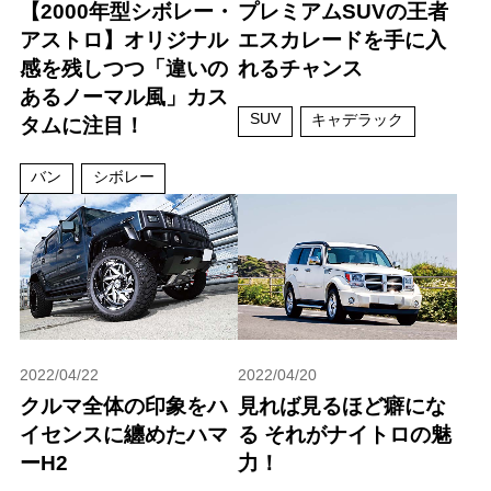
【2000年型シボレー・
プレミアムSUVの王者
アストロ】オリジナル
エスカレードを手に入
感を残しつつ「違いの
れるチャンス
あるノーマル風」カス
SUV
キャデラック
タムに注目！
バン
シボレー
2022/04/22
2022/04/20
クルマ全体の印象をハ
見れば見るほど癖にな
イセンスに纏めたハマ
る それがナイトロの魅
ーH2
力！