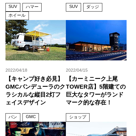
SUV
SUV
ハマー
ダッジ
ホイール
2022/04/18
2022/04/15
【キャンプ好き必見】
【カーミニーク上尾
GMCバンデューラのク
TOWER店】5階建ての
ラシカルな縦目2灯フ
巨大なタワーがランド
ェイスデザイン
マーク的な存在！
GMC
バン
ショップ