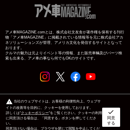
アメ車MAGAZINE.comとは、株式会社文友舎が著作権を保有する刊行
物「アメ車MAGAZINE」に掲載されている
情報等を元に株式会社アカ
ネソリューションズが管理、アメリカ文化を発信するサイトとなって
おります。
クルマの魅力は元よりイベント等の情報、また販売車輛及びパーツ検
索も出来る、アメ車の事なら何でもOKのサイトです。
© アメ車のWEBマガジン アメ車マガジン公式WEBサイト
warning
当社のウェブサイトは、お客様の利便性向上、ウェブサ
| アメマガ All rights reserved.
イトの改善等を目的に、クッキーを使用しております。
check
詳しくは”
クッキーポリシー
”をご覧ください。クッキーの利用
同意
ボディタイプ
メーカー
カスタム&メンテナンス
に同意頂ける場合は、「同意する」ボタンを押してくださ
する
い。
同意頂けない場合は、ブラウザを閉じて閲覧を中止してくだ