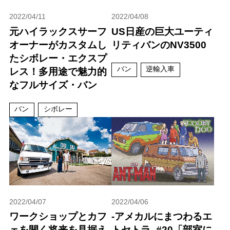
2022/04/11
2022/04/08
元ハイラックスサーフ
US日産の巨大ユーティ
オーナーがカスタムし
リティバンのNV3500
たシボレー・エクスプ
バン
逆輸入車
レス！多用途で魅力的
なフルサイズ・バン
バン
シボレー
2022/04/07
2022/04/06
ワークショップとカフ
-アメカルにまつわるエ
ェを開く将来を見据え
トセトラ- #20「部室に