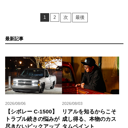
1
2
次
最後
最新記事
2026/08/06
2026/08/03
【シボレー C-1500】
リアルを知るからこそ
トラブル続きの悩みが
成し得る、本物のカス
尽きないピックアップ
タムペイント