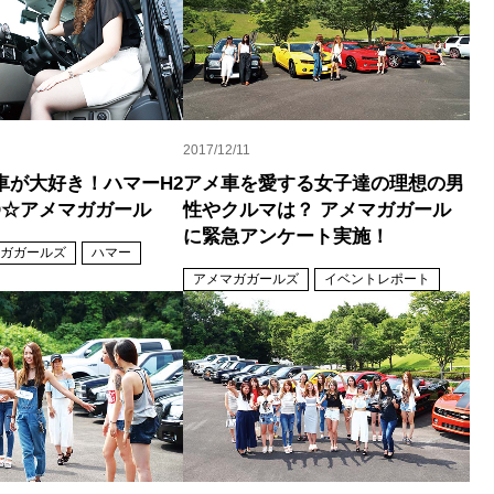
2017/12/11
車が大好き！ハマーH2
アメ車を愛する女子達の理想の男
O☆アメマガガール
性やクルマは？ アメマガガール
に緊急アンケート実施！
ガガールズ
ハマー
アメマガガールズ
イベントレポート