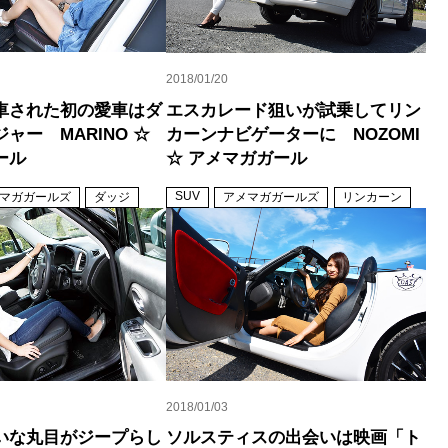
2018/01/20
車された初の愛車はダ
エスカレード狙いが試乗してリン
ャー MARINO ☆
カーンナビゲーターに NOZOMI
ール
☆ アメマガガール
SUV
マガガールズ
ダッジ
アメマガガールズ
リンカーン
2018/01/03
いな丸目がジープらし
ソルスティスの出会いは映画「ト