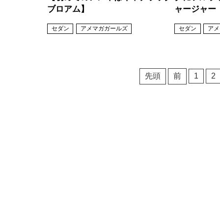
ブロアム】
ャージャー
セダン
アメマガガールズ
セダン
アメ
先頭
前
1
2