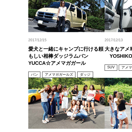
2017/12/15
2017/12/13
愛犬と一緒にキャンプに行ける頼
大きなアメ
もしい相棒ダッジラムバン
YOSHIK
YUCCA☆アメマガガール
SUV
アメマ
バン
アメマガガールズ
ダッジ