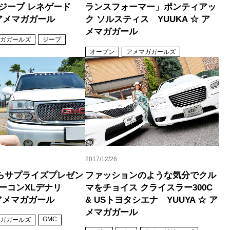
 ジープ レネゲード
ランスフォーマー」ポンティアッ
☆ アメマガガール
ク ソルスティス YUUKA ☆ ア
メマガガール
ガガールズ
ジープ
オープン
アメマガガールズ
2017/12/26
らサプライズプレゼン
ファッションのような気分でクル
ユーコンXLデナリ
マをチョイス クライスラー300C
☆ アメマガガール
& USトヨタシエナ YUUYA ☆ ア
メマガガール
GMC
ガガールズ