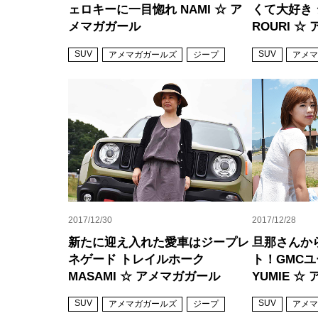
ェロキーに一目惚れ NAMI ☆ ア
くて大好き
メマガガール
ROURI 
SUV
SUV
アメマガガールズ
ジープ
アメマ
2017/12/30
2017/12/28
新たに迎え入れた愛車はジープレ
旦那さんか
ネゲード トレイルホーク
ト！GMC
MASAMI ☆ アメマガガール
YUMIE 
SUV
SUV
アメマガガールズ
ジープ
アメマ