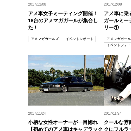
2017/12/08
2017/12/08
アメ車女子ミーティング開催！
アメ車に乗
18台のアメマガガールが集合し
ガールミー
た！
リー①
アメマガガールズ
イベントレポート
アメマガガール
イベントフォト
2017/11/24
2017/11/24
小柄な女性オーナーが一目惚れ
クールな雰
【初めてのアメ車はキャデラック
クにフルラ