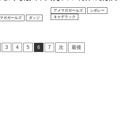
アメマガガールズ
シボレー
キャデラック
マガガールズ
ダッジ
3
4
5
6
7
次
最後