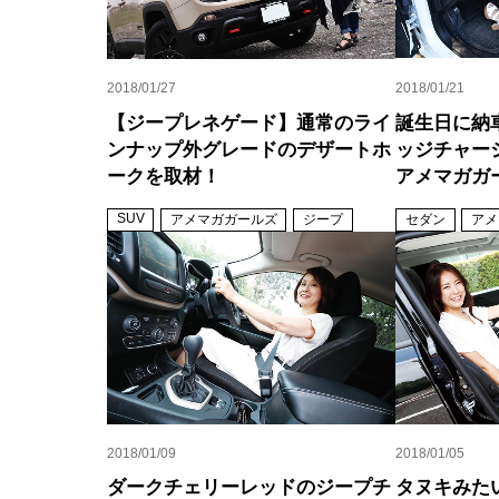
2018/01/27
2018/01/21
【ジープレネゲード】通常のライ
誕生日に納
ンナップ外グレードのデザートホ
ッジチャージ
ークを取材！
アメマガガ
SUV
アメマガガールズ
ジープ
セダン
アメ
2018/01/09
2018/01/05
ダークチェリーレッドのジープチ
タヌキみた