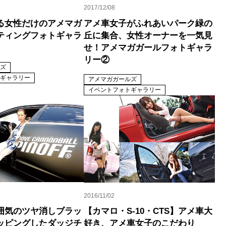
2017/12/08
る女性だけのアメマガ
アメ車女子がふれあいパーク緑の
ティングフォトギャラ
丘に集合、女性オーナーを一気見
せ！アメマガガールフォトギャラ
リー②
ズ
ギャラリー
アメマガガールズ
イベントフォトギャラリー
2016/11/02
囲気のツヤ消しブラッ
【カマロ・S-10・CTS】アメ車大
ッピングしたダッジチ
好き、アメ車女子のこだわり