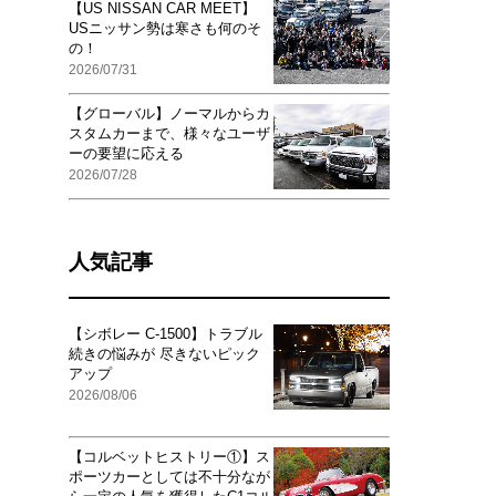
【US NISSAN CAR MEET】
USニッサン勢は寒さも何のそ
の！
2026/07/31
【グローバル】ノーマルからカ
スタムカーまで、様々なユーザ
ーの要望に応える
2026/07/28
人気記事
【シボレー C-1500】トラブル
続きの悩みが 尽きないピック
アップ
2026/08/06
【コルベットヒストリー①】ス
ポーツカーとしては不十分なが