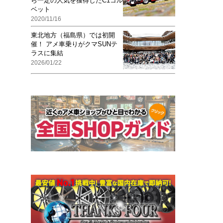
ら一定の人気を獲得したC1コル
ベット
2020/11/16
東北地方（福島県）では初開
催！ アメ車乗りがクマSUNテ
ラスに集結
2026/01/22