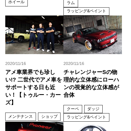
ホイール
ラム
ラッピング&ペイント
2020/11/16
2020/11/16
アメ車業界でも珍し
チャレンジャーSの物
い!? 二世代でアメ車を
理的な立体感にローハ
サポートする日も近
ンの視覚的な立体感が
い！【トゥルー・カー
合体
ズ】
クーペ
ダッジ
メンテナンス
ショップ
ラッピング&ペイント