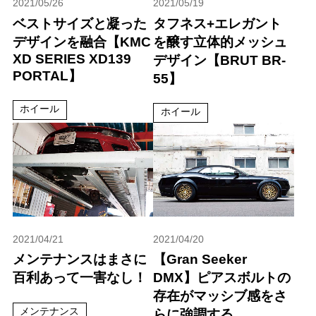
2021/05/26
2021/05/19
ベストサイズと凝った
タフネス+エレガント
デザインを融合【KMC
を醸す立体的メッシュ
XD SERIES XD139
デザイン【BRUT BR-
PORTAL】
55】
ホイール
ホイール
2021/04/21
2021/04/20
メンテナンスはまさに
【Gran Seeker
百利あって一害なし！
DMX】ピアスボルトの
存在がマッシブ感をさ
メンテナンス
らに強調する