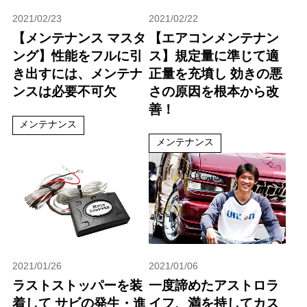
2021/02/23
2021/02/22
【メンテナンス マスタ
【エアコンメンテナン
ング】性能をフルに引
ス】規定量に準じて適
き出すには、メンテナ
正量を充墳し 効きの悪
ンスは必要不可欠
さの原因を根本から改
善！
メンテナンス
メンテナンス
2021/01/26
2021/01/06
ラストストッパーを装
一度諦めたアストロラ
着して サビの発生・進
イフ、満を持してカス