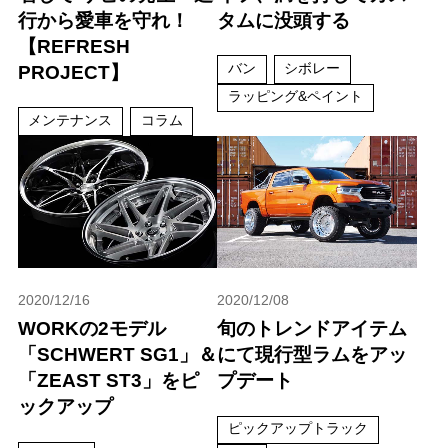
行から愛車を守れ！
タムに没頭する
【REFRESH
バン
シボレー
PROJECT】
ラッピング&ペイント
メンテナンス
コラム
2020/12/16
2020/12/08
WORKの2モデル
旬のトレンドアイテム
「SCHWERT SG1」＆
にて現行型ラムをアッ
「ZEAST ST3」をピ
プデート
ックアップ
ピックアップトラック