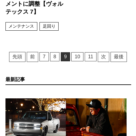
メントに調整【ヴォル
テックス 7】
メンテナンス
足回り
先頭
前
7
8
9
10
11
次
最後
最新記事