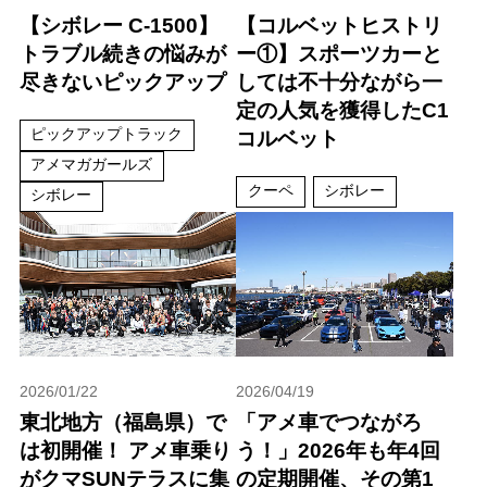
【シボレー C-1500】
【コルベットヒストリ
トラブル続きの悩みが
ー①】スポーツカーと
尽きないピックアップ
しては不十分ながら一
定の人気を獲得したC1
ピックアップトラック
コルベット
アメマガガールズ
クーペ
シボレー
シボレー
2026/01/22
2026/04/19
東北地方（福島県）で
「アメ車でつながろ
は初開催！ アメ車乗り
う！」2026年も年4回
がクマSUNテラスに集
の定期開催、その第1