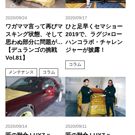
2020/09/24
2020/09/17
ワガママ言って再びマ
ひと足早くセマショー
スキング状態、そして
2019で、ラグジ×ロー
思わぬ部分に問題が…
ハンコラボ・チャレン
【デュランゴの挑戦
ジャーが披露！
Vol.81】
コラム
メンテナンス
コラム
2020/09/14
2020/09/11