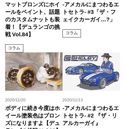
マットブロンズにホイ
-アメカルにまつわるエ
ールをペイント、話題
トセトラ- #3「ザ・フ
のカスタムナットも装
ェイクカーガイ…?」
着！【デュランゴの挑
コラム
戦 Vol.84】
コラム
2020/11/20
2020/11/13
ボディに続き今度はホ
-アメカルにまつわるエ
イール塗装色はブロン
トセトラ- #2 『ザ・リ
ズになりますよ【デュ
アルカーガイ』