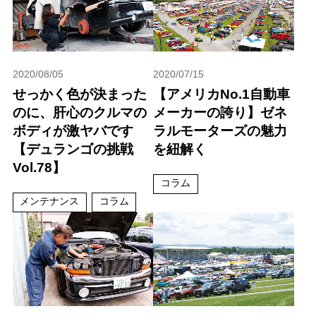
2020/08/05
2020/07/15
せっかく色が決まった
【アメリカNo.1自動車
のに、肝心のクルマの
メーカーの誇り】ゼネ
ボディが激ヤバです
ラルモーターズの魅力
【デュランゴの挑戦
を紐解く
Vol.78】
コラム
メンテナンス
コラム