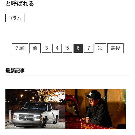
と呼ばれる
コラム
先頭
前
3
4
5
6
7
次
最後
最新記事