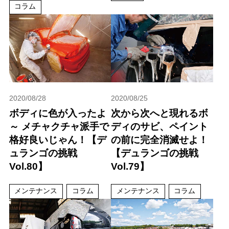
コラム
2020/08/28
2020/08/25
ボディに色が入ったよ
次から次へと現れるボ
～ メチャクチャ派手で
ディのサビ、ペイント
格好良いじゃん！【デ
の前に完全消滅せよ！
ュランゴの挑戦
【デュランゴの挑戦
Vol.80】
Vol.79】
メンテナンス
コラム
メンテナンス
コラム