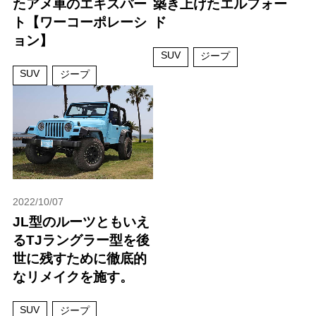
たアメ車のエキスパー
築き上げたエルフォー
ト【ワーコーポレーシ
ド
ョン】
SUV
ジープ
SUV
ジープ
2022/10/07
JL型のルーツともいえ
るTJラングラー型を後
世に残すために徹底的
なリメイクを施す。
SUV
ジープ