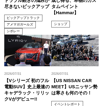
トラブル続きの悩みが
成し得る、本物のカス
尽きないピックアップ
タムペイント
【Hammar】
ピックアップトラック
ショップ
アメマガガールズ
シボレー
2026/07/31
2026/07/31
【Vシリーズ 初のフル
【US NISSAN CAR
電動SUV】史上最速の
MEET】USニッサン勢
キャデラック・リリッ
は寒さも何のその！
クVがデビュー!!
イベントレポート