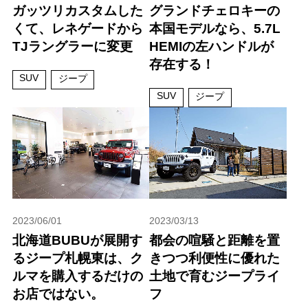
ガッツリカスタムした
グランドチェロキーの
くて、レネゲードから
本国モデルなら、5.7L
TJラングラーに変更
HEMIの左ハンドルが
存在する！
SUV
ジープ
SUV
ジープ
2023/06/01
2023/03/13
北海道BUBUが展開す
都会の喧騒と距離を置
るジープ札幌東は、ク
きつつ利便性に優れた
ルマを購入するだけの
土地で育むジープライ
お店ではない。
フ