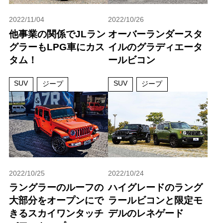
2022/11/04
2022/10/26
他事業の関係でJLラン
オーバーランダースタ
グラーもLPG車にカス
イルのグラディエータ
タム！
ールビコン
SUV
SUV
ジープ
ジープ
2022/10/25
2022/10/24
ラングラーのルーフの
ハイグレードのラング
大部分をオープンにで
ラールビコンと限定モ
きるスカイワンタッチ
デルのレネゲード