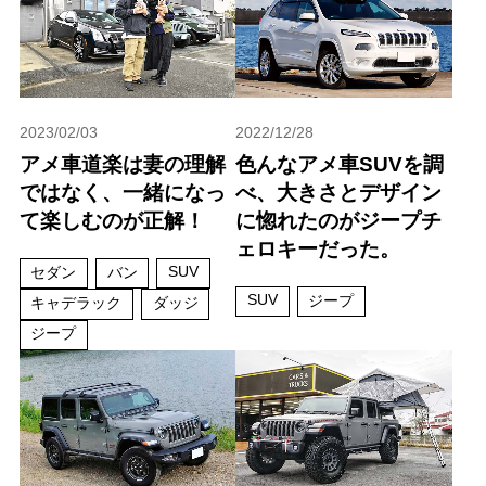
2023/02/03
2022/12/28
アメ車道楽は妻の理解
色んなアメ車SUVを調
ではなく、一緒になっ
べ、大きさとデザイン
て楽しむのが正解！
に惚れたのがジープチ
ェロキーだった。
SUV
セダン
バン
SUV
ジープ
キャデラック
ダッジ
ジープ