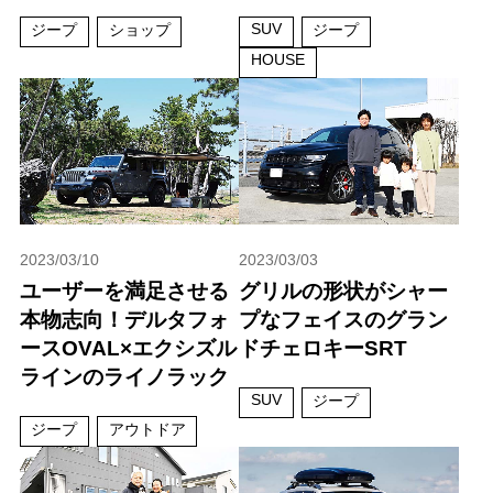
SUV
ジープ
ショップ
ジープ
HOUSE
2023/03/10
2023/03/03
ユーザーを満足させる
グリルの形状がシャー
本物志向！デルタフォ
プなフェイスのグラン
ースOVAL×エクシズル
ドチェロキーSRT
ラインのライノラック
SUV
ジープ
ジープ
アウトドア