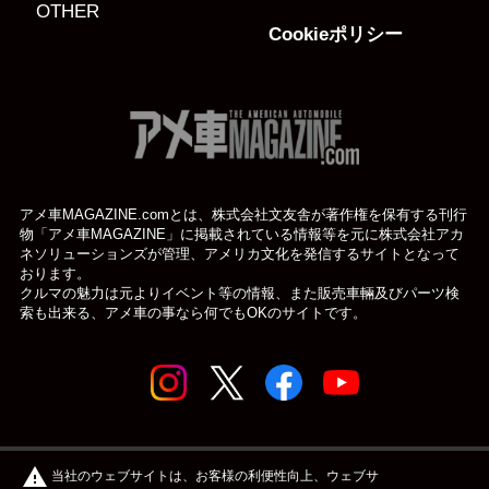
OTHER
Cookieポリシー
アメ車MAGAZINE.comとは、株式会社文友舎が著作権を保有する刊行
物「アメ車MAGAZINE」に掲載されている
情報等を元に株式会社アカ
ネソリューションズが管理、アメリカ文化を発信するサイトとなって
おります。
クルマの魅力は元よりイベント等の情報、また販売車輛及びパーツ検
索も出来る、アメ車の事なら何でもOKのサイトです。
© アメ車のWEBマガジン アメ車マガジン公式WEBサイト
warning
当社のウェブサイトは、お客様の利便性向上、ウェブサ
| アメマガ All rights reserved.