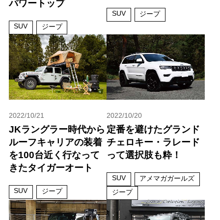
パワートップ
SUV
ジープ
SUV
ジープ
2022/10/21
2022/10/20
JKラングラー時代から
定番を避けたグランド
ルーフキャリアの装着
チェロキー・ラレード
を100台近く行なって
って選択肢も粋！
きたタイガーオート
SUV
アメマガガールズ
SUV
ジープ
ジープ