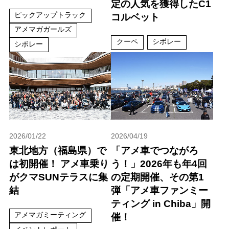
定の人気を獲得したC1
ピックアップトラック
コルベット
アメマガガールズ
クーペ
シボレー
シボレー
2026/01/22
2026/04/19
東北地方（福島県）で
「アメ車でつながろ
は初開催！ アメ車乗り
う！」2026年も年4回
がクマSUNテラスに集
の定期開催、その第1
結
弾「アメ車ファンミー
ティング in Chiba」開
アメマガミーティング
催！