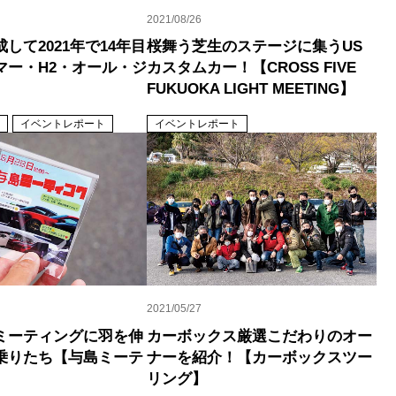
2021/08/26
して2021年で14年目
桜舞う芝生のステージに集うUS
マー・H2・オール・ジ
カスタムカー！【CROSS FIVE
FUKUOKA LIGHT MEETING】
イベントレポート
イベントレポート
2021/05/27
ミーティングに羽を伸
カーボックス厳選こだわりのオー
乗りたち【与島ミーテ
ナーを紹介！【カーボックスツー
リング】