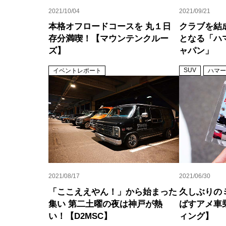
2021/10/04
2021/09/21
本格オフロードコースを 丸１日
クラブを結成
存分満喫！【マウンテンクルー
となる「ハ
ズ】
ャパン」
SUV
イベントレポート
ハマー
2021/08/17
2021/06/30
「ここええやん！」から始まった
久しぶりの
集い 第二土曜の夜は神戸が熱
ばすアメ車
い！【D2MSC】
ィング】