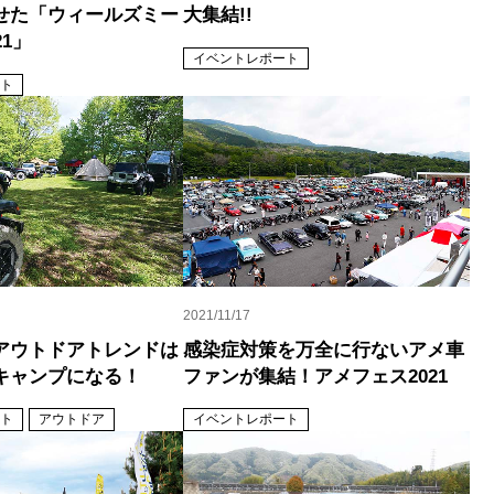
せた「ウィールズミー
大集結!!
21」
イベントレポート
ト
2021/11/17
アウトドアトレンドは
感染症対策を万全に行ないアメ車
キャンプになる！
ファンが集結！アメフェス2021
ト
アウトドア
イベントレポート