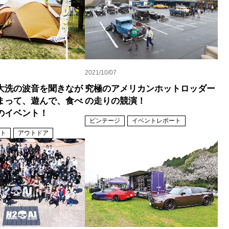
2021/10/07
大洗の波音を聞きなが
究極のアメリカンホットロッダー
まって、遊んで、食べ
の走りの競演！
のイベント！
ビンテージ
イベントレポート
ト
アウトドア