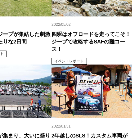
2022/05/02
ジープが集結した刺激
四駆はオフロードを走ってこそ！
たりな2日間
ジープで攻略するSAFの難コー
ス！
ト
イベントレポート
2022/01/31
が集まり、大いに盛り
2年越しのSLS！カスタム車両が