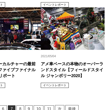
ト
イベントレポート
2021/05/04
ーカルチャーの最前
アメ車ベースの本物のオーバーラ
ファイブファイナル
ンドスタイル【フィールドスタイ
底リポート
ル ジャンボリー2020】
ト
イベントレポート
6
7
8
9
10
11
次
最後