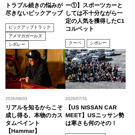
トラブル続きの悩みが
ー①】スポーツカーと
尽きないピックアップ
しては不十分ながら一
定の人気を獲得したC1
ピックアップトラック
コルベット
アメマガガールズ
クーペ
シボレー
シボレー
2026/08/03
2026/07/31
リアルを知るからこそ
【US NISSAN CAR
成し得る、本物のカス
MEET】USニッサン勢
タムペイント
は寒さも何のその！
【Hammar】