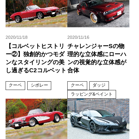
2020/11/18
2020/11/16
【コルベットヒストリ
チャレンジャーSの物
ー②】独創的かつモダ
理的な立体感にローハ
ンなスタイリングの美
ンの視覚的な立体感が
し過ぎるC2コルベット
合体
クーペ
シボレー
クーペ
ダッジ
ラッピング&ペイント