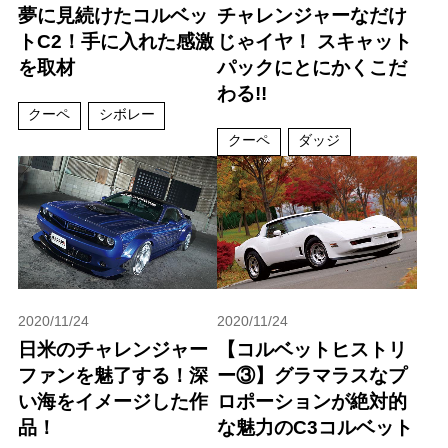
夢に見続けたコルベッ
チャレンジャーなだけ
トC2！手に入れた感激
じゃイヤ！ スキャット
を取材
パックにとにかくこだ
わる!!
クーペ
シボレー
クーペ
ダッジ
2020/11/24
2020/11/24
日米のチャレンジャー
【コルベットヒストリ
ファンを魅了する！深
ー③】グラマラスなプ
い海をイメージした作
ロポーションが絶対的
品！
な魅力のC3コルベット