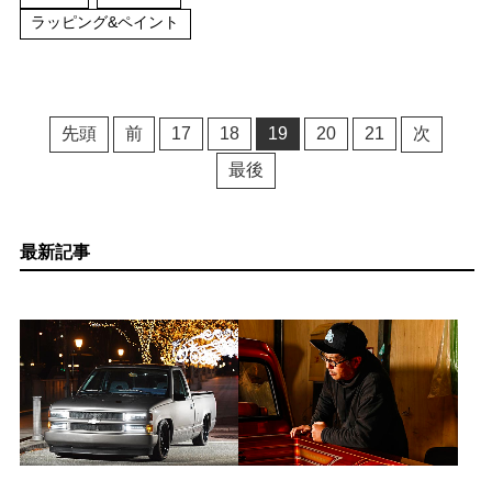
ラッピング&ペイント
先頭
前
17
18
19
20
21
次
最後
最新記事