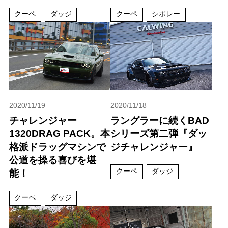
クーペ
ダッジ
クーペ
シボレー
2020/11/19
2020/11/18
チャレンジャー
ラングラーに続くBAD
1320DRAG PACK。本
シリーズ第二弾『ダッ
格派ドラッグマシンで
ジチャレンジャー』
公道を操る喜びを堪
クーペ
ダッジ
能！
クーペ
ダッジ