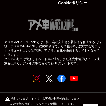
Cookieポリシー
アメ車MAGAZINE.comとは、株式会社文友舎が著作権を保有する刊行
物「アメ車MAGAZINE」に掲載されている
情報等を元に株式会社アカ
ネソリューションズが管理、アメリカ文化を発信するサイトとなって
おります。
クルマの魅力は元よりイベント等の情報、また販売車輛及びパーツ検
索も出来る、アメ車の事なら何でもOKのサイトです。
© アメ車のWEBマガジン アメ車マガジン公式WEBサイト
warning
当社のウェブサイトは、お客様の利便性向上、ウェブサ
| アメマガ All rights reserved.
イトの改善等を目的に、クッキーを使用しております。