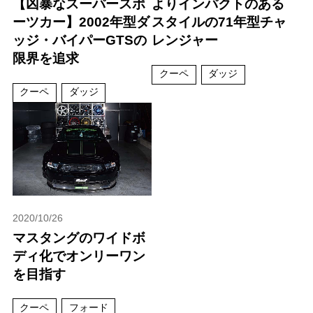
【凶暴なスーパースポ
よりインパクトのある
ーツカー】2002年型ダ
スタイルの71年型チャ
ッジ・バイパーGTSの
レンジャー
限界を追求
クーペ
ダッジ
クーペ
ダッジ
2020/10/26
マスタングのワイドボ
ディ化でオンリーワン
を目指す
クーペ
フォード