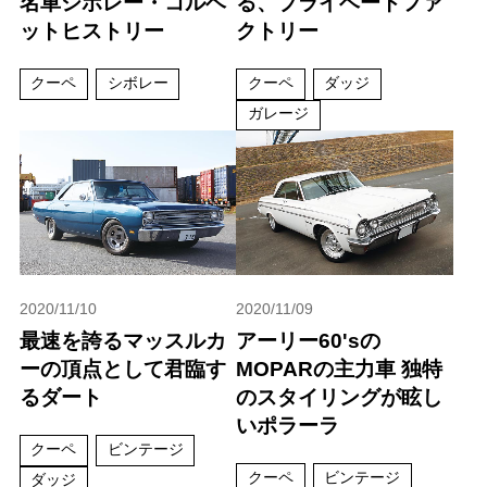
名車シボレー・コルベ
る、プライベートファ
ットヒストリー
クトリー
クーペ
シボレー
クーペ
ダッジ
ガレージ
2020/11/10
2020/11/09
最速を誇るマッスルカ
アーリー60'sの
ーの頂点として君臨す
MOPARの主力車 独特
るダート
のスタイリングが眩し
いポラーラ
クーペ
ビンテージ
クーペ
ビンテージ
ダッジ