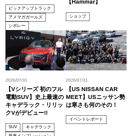
【Hammar】
ピックアップトラック
ショップ
アメマガガールズ
シボレー
2026/07/31
2026/07/31
【Vシリーズ 初のフル
【US NISSAN CAR
電動SUV】史上最速の
MEET】USニッサン勢
キャデラック・リリッ
は寒さも何のその！
クVがデビュー!!
イベントレポート
SUV
キャデラック
新車インプレッション