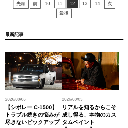
先頭
前
10
11
12
13
14
次
最後
最新記事
2026/08/06
2026/08/03
【シボレー C-1500】
リアルを知るからこそ
トラブル続きの悩みが
成し得る、本物のカス
尽きないピックアップ
タムペイント