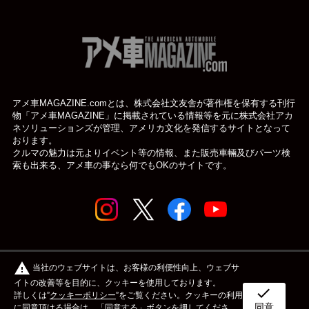
アメ車MAGAZINE.comとは、株式会社文友舎が著作権を保有する刊行
物「アメ車MAGAZINE」に掲載されている
情報等を元に株式会社アカ
ネソリューションズが管理、アメリカ文化を発信するサイトとなって
おります。
クルマの魅力は元よりイベント等の情報、また販売車輛及びパーツ検
索も出来る、アメ車の事なら何でもOKのサイトです。
© アメ車のWEBマガジン アメ車マガジン公式WEBサイト
warning
当社のウェブサイトは、お客様の利便性向上、ウェブサ
| アメマガ All rights reserved.
イトの改善等を目的に、クッキーを使用しております。
check
詳しくは”
クッキーポリシー
”をご覧ください。クッキーの利用
同意
ボディタイプ
メーカー
カスタム&メンテナンス
に同意頂ける場合は、「同意する」ボタンを押してくださ