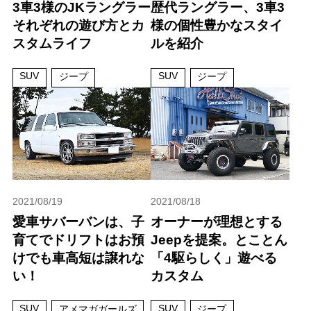
3車3様のJKラングラー
歴代ラングラー、3車3
それぞれの遊び方とカ
様の個性豊かなスタイ
スタムライフ
ルを紹介
SUV
SUV
ジープ
ジープ
2021/08/19
2021/08/18
愛車サバーバンは、子
オーナーが理想とする
育てでドリフトはお預
Jeepを提案。とことん
けでも車高短は譲れな
「4駆らしく」遊べる
い！
カスタム
SUV
SUV
アメマガガールズ
ジープ