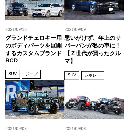
2021/09/13
2021/09/09
グランドチェロキー用
思いがけず、年上のサ
のボディパーツを展開
バーバンが私の車に！
するカスタムブランド
【Ｚ世代が買ったクル
BCD
マ】
SUV
ジープ
SUV
シボレー
2021/09/08
2021/09/06