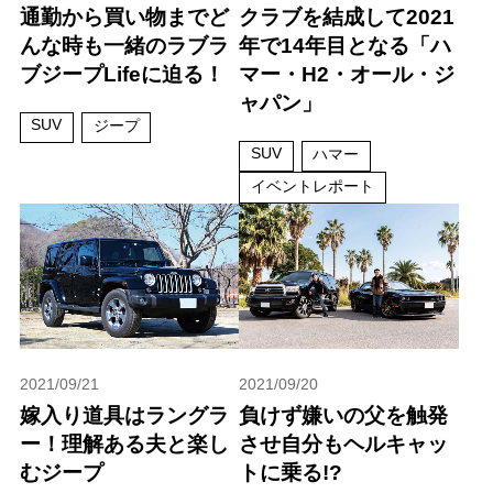
通勤から買い物までど
クラブを結成して2021
んな時も一緒のラブラ
年で14年目となる「ハ
ブジープLifeに迫る！
マー・H2・オール・ジ
ャパン」
SUV
ジープ
SUV
ハマー
イベントレポート
2021/09/21
2021/09/20
嫁入り道具はラングラ
負けず嫌いの父を触発
ー！理解ある夫と楽し
させ自分もヘルキャッ
むジープ
トに乗る!?