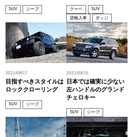
SUV
SUV
ジープ
クーペ
逆輸入車
ダッジ
2021/09/17
2021/09/15
目指すべきスタイルは
日本では確実に少ない
ロッククローリング
左ハンドルのグランド
チェロキー
SUV
ジープ
SUV
ジープ