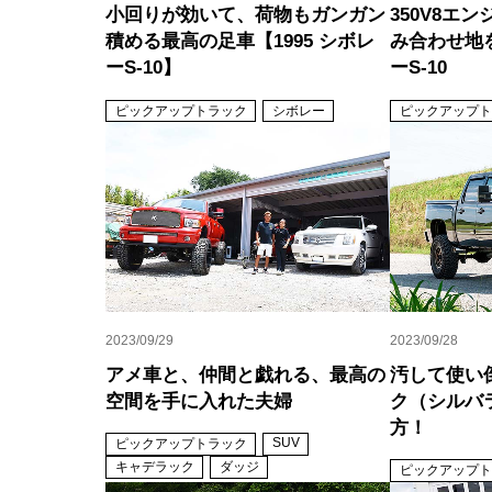
小回りが効いて、荷物もガンガン
350V8エン
積める最高の足車【1995 シボレ
み合わせ地
ーS-10】
ーS-10
ピックアップトラック
シボレー
ピックアップト
2023/09/29
2023/09/28
アメ車と、仲間と戯れる、最高の
汚して使い
空間を手に入れた夫婦
ク（シルバ
方！
SUV
ピックアップトラック
キャデラック
ダッジ
ピックアップト