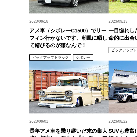
2023/09/18
2023/09/13
アメ車（シボレーC1500）でサー
一目惚れした
フィン行かないです、潮風に晒し
命的に出会
て錆びるのが嫌なんで！
ピックアップト
ピックアップトラック
シボレー
2023/09/01
2023/08/22
長年アメ車を乗り継いだ末の集大
SUVも豊