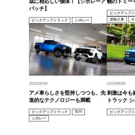
成に相応しい個体！【シボレーア
幌のトミー
パッチ】
ピックアップト
逆輸入車
キ
ピックアップトラック
シボレー
2023/06/30
2023/06/28
アメ車らしさを堅持しつつも、先
刺激は今も
進的なテクノロジーも満載
トラック シボ
SUV
ピックアップトラック
ピックアップト
シボレー