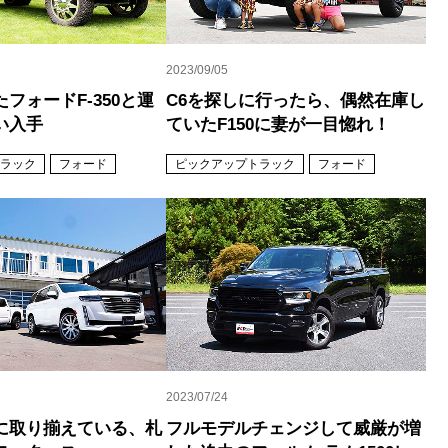
2023/09/05
フォードF-350と運
C6を探しに行ったら、偶然在庫し
い入手
ていたF150に妻が一目惚れ！
ラック
フォード
ピックアップトラック
フォード
2023/07/24
富に取り揃えている、札
フルモデルチェンジして威厳が増