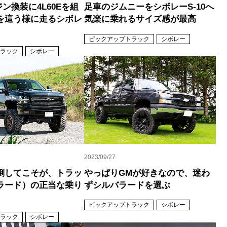
ジン換装に4L60Eを組
足車のジムニーをシボレーS‐10へ
を這う様に走るシボレ
気楽に乗れるサイズ感が最高
ピックアップトラック
シボレー
ラック
シボレー
2023/09/27
倒してこそが、トラッ
やっぱりGMが好きなので、迷わ
ラード）の正当な乗り
ずシルバラードを選ぶ
ピックアップトラック
シボレー
ラック
シボレー