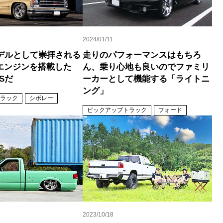
2024/01/11
デルとして崇拝される
走りのパフォーマンスはもちろ
Lエンジンを搭載した
ん、乗り心地も良いのでファミリ
SSだ
ーカーとして機能する「ライトニ
ング」
ラック
シボレー
ピックアップトラック
フォード
2023/10/18