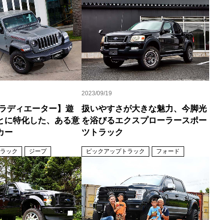
2023/09/19
グラディエーター】遊
扱いやすさが大きな魅力、今脚光
とに特化した、ある意
を浴びるエクスプローラースポー
カー
ツトラック
ラック
ジープ
ピックアップトラック
フォード