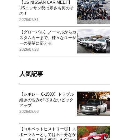
【US NISSAN CAR MEET】
USニッサン勢は寒さも何のそ
の！
2026/07/31
【グローバル】ノーマルからカ
スタムカーまで、様々なユーザ
ーの要望に応える
2026/07/28
人気記事
【シボレー C-1500】トラブル
続きの悩みが 尽きないピック
アップ
2026/08/06
【コルベットヒストリー①】ス
ポーツカーとしては不十分なが