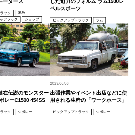
モータース
した迫力のフォルム ラム1500レ
ベルスポーツ
SUV
ラック
ャデラック
ショップ
ピックアップトラック
ラム
2023/06/06
健在伝説のモンスター
出張作業やイベント出店などに使
レーC1500 454SS
用される生粋の「ワークホース」
ラック
シボレー
ピックアップトラック
シボレー