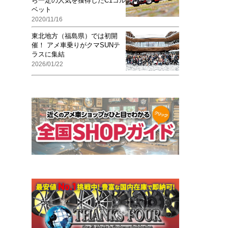
ら一定の人気を獲得したC1コル
ベット
2020/11/16
東北地方（福島県）では初開
催！ アメ車乗りがクマSUNテ
ラスに集結
2026/01/22