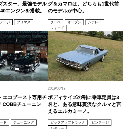
ダスター。最強モデル
グ＆カマロは、どちらも1世代前
340エンジンを搭載。
のモデルが中心。
テージ
プリマス
クーペ
オープン
シボレー
フォード
2019/03/19
・エコブースト専用チ
ボディサイズの割に乗車定員は3
「COBBチューニン
名と、ある意味贅沢なクルマと言
えるエルカミーノ。
ード
チューニング
ピックアップトラック
ビンテージ
シボレー