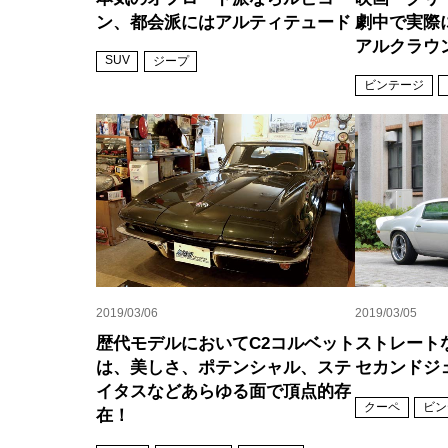
ン、都会派にはアルティテュード
劇中で実際
アルクラウ
SUV
ジープ
ビンテージ
2019/03/06
2019/03/05
歴代モデルにおいてC2コルベット
ストレート
は、美しさ、ポテンシャル、ステ
セカンドジ
イタスなどあらゆる面で頂点的存
クーペ
ビン
在！