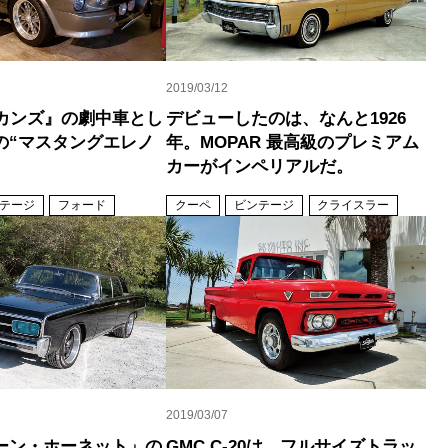
2019/03/12
セカンズ』の劇中車とし
デビューしたのは、なんと1926
の“マスタングエレノ
年。MOPAR 最高級のプレミアム
カーがインペリアルだ。
テージ
フォード
クーペ
ビンテージ
クライスラー
2019/03/07
ーン・ホーネット」の
GMC C-20は、フルサイズトラッ