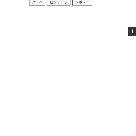
クーペ
ビンテージ
シボレー
1