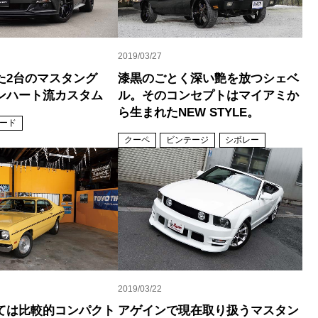
2019/03/27
た2台のマスタング
漆黒のごとく深い艶を放つシェベ
ンハート流カスタム
ル。そのコンセプトはマイアミか
ら生まれたNEW STYLE。
ード
クーペ
ビンテージ
シボレー
2019/03/22
ては比較的コンパクト
アゲインで現在取り扱うマスタン