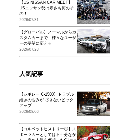
【US NISSAN CAR MEET】
USニッサン勢は寒さも何のそ
の！
2026/07/31
【グローバル】ノーマルからカ
スタムカーまで、様々なユーザ
ーの要望に応える
2026/07/28
人気記事
【シボレー C-1500】トラブル
続きの悩みが 尽きないピック
アップ
2026/08/06
【コルベットヒストリー①】ス
ポーツカーとしては不十分なが