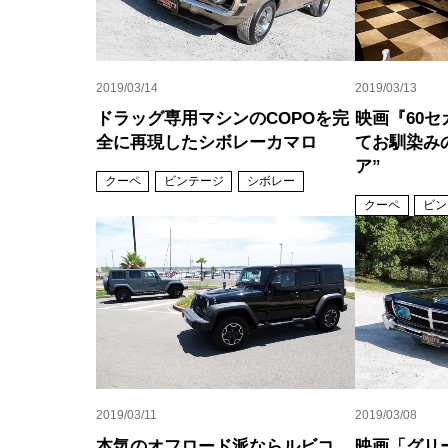
2019/03/14
2019/03/13
ドラッグ専用マシンのCOPOを完
映画『60
全に再現したシボレーカマロ
てお馴染み
ア”
クーペ
ビンテージ
シボレー
クーペ
ビン
2019/03/11
2019/03/08
本気のオフロード派ならルビコ
映画「グリ