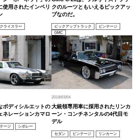
に使用されたインペリ
クのルーツともいえるピックアッ
ン
プなのだ。
クライスラー
ピックアップトラック
ビンテージ
GMC
2019/03/04
なボディシルエットの
大統領専用車に採用されたリンカ
ェネレーションカマロ
ーン・コンチネンタルの4代目モ
デル
テージ
シボレー
セダン
ビンテージ
リンカーン