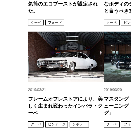
気筒のエコブーストが設定され
なボディの
た。
と言うべき
クーペ
フォード
クーペ
ビン
2019/03/21
2019/03/20
フレームオフレストアにより、美
マスタング
しく生まれ変わったインパラ・ク
ューニング
ーペ
グ」
クーペ
ビンテージ
シボレー
クーペ
フォ