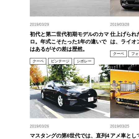
2019/03/29
2019/03/28
初代と第二世代初期モデルのカマ
仕上げられ
ロ。年式こそたった1年の違いで
は、ライオ
はあるがその差は歴然。
クーペ
フォ
クーペ
ビンテージ
シボレー
2019/03/26
2019/03/25
マスタングの第6世代では、直列4
アメ車とし