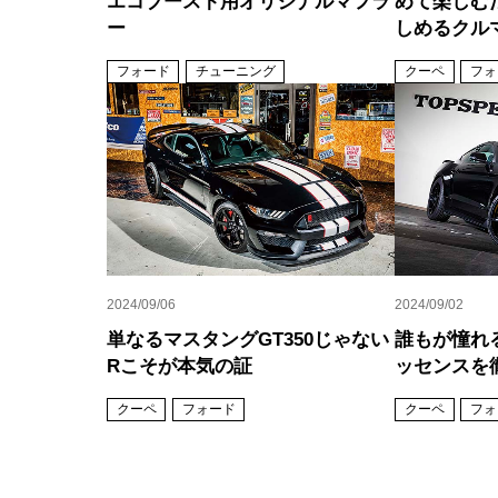
エコブースト用オリジナルマフラ
めて楽しむ
ー
しめるクル
フォード
チューニング
クーペ
フォ
2024/09/06
2024/09/02
単なるマスタングGT350じゃない
誰もが憧れる
Rこそが本気の証
ッセンスを
クーペ
フォード
クーペ
フォ