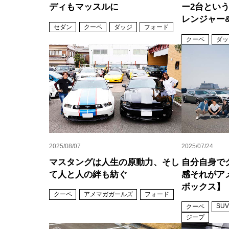
ディもマッスルに
ー2台とい
レンジャー
セダン
クーペ
ダッジ
フォード
クーペ
ダッ
2025/08/07
2025/07/24
マスタングは人生の原動力、そし
自分自身で
て人と人の絆も紡ぐ
感それがア
ボックス】
クーペ
アメマガガールズ
フォード
SUV
クーペ
ジープ