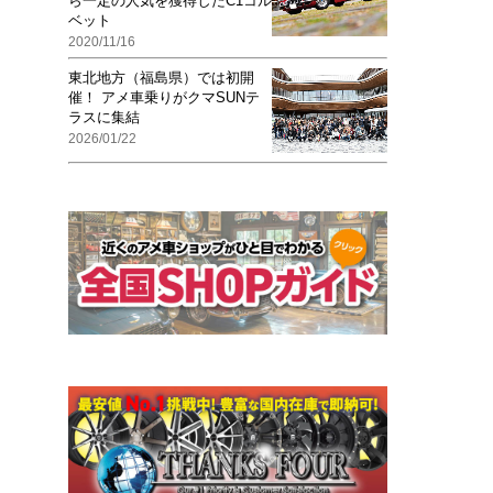
ら一定の人気を獲得したC1コル
ベット
2020/11/16
東北地方（福島県）では初開
催！ アメ車乗りがクマSUNテ
ラスに集結
2026/01/22