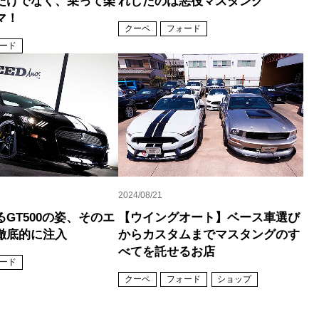
だけでなく、乗って楽
れしたのは悪役マスタング
マ！
クーペ
フォード
ード
2024/08/21
GT500の姿、そのエ
【ウイングオート】ベース車選び
徹底的に注入
からカスタムまでマスタングのす
べてを託せるお店
ード
クーペ
フォード
ショップ