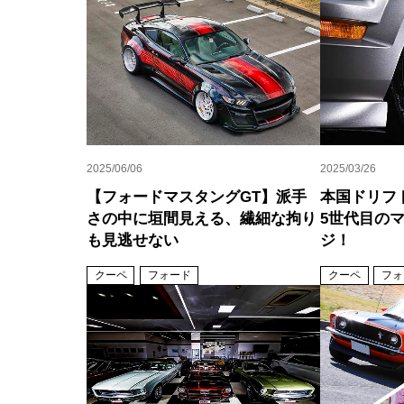
2025/06/06
2025/03/26
【フォードマスタングGT】派手
本国ドリフ
さの中に垣間見える、繊細な拘り
5世代目の
も見逃せない
ジ！
クーペ
フォード
クーペ
フォ