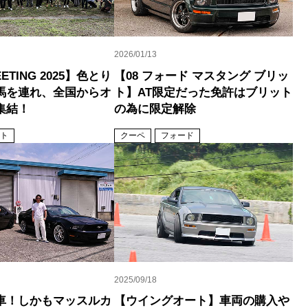
2026/01/13
ETING 2025】色とり
【08 フォード マスタング ブリッ
馬を連れ、全国からオ
ト】AT限定だった免許はブリット
集結！
の為に限定解除
ト
クーペ
フォード
2025/09/18
車！しかもマッスルカ
【ウイングオート】車両の購入や