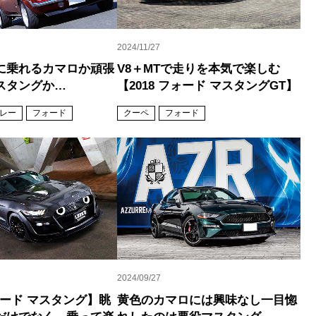
2024/11/27
に乗れるカマロか頑張
V8＋MTで走りを本気で楽しむ
スタングか…
【2018 フォード マスタングGT】
レー
フォード
クーペ
フォード
2024/09/27
フォード マスタング】眺
黄色のカマロには興味なし一目惚