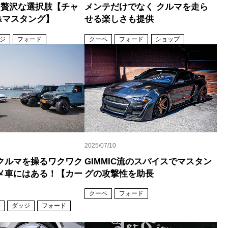
う贅沢な選択肢【チャ
メンテだけでなく クルマを走ら
&マスタング】
せる楽しさも提供
ジ
フォード
クーペ
フォード
ショップ
2025/07/10
クルマを操るワクワク
GIMMIC流のスパイスでマスタン
メ車にはある！【カー
グの攻撃性を助長
クーペ
フォード
ダッジ
フォード