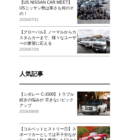
【US NISSAN CAR MEET】
USニッサン勢は寒さも何のそ
の！
2026/07/31
【グローバル】ノーマルからカ
スタムカーまで、様々なユーザ
ーの要望に応える
2026/07/28
人気記事
【シボレー C-1500】トラブル
続きの悩みが 尽きないピック
アップ
2026/08/06
【コルベットヒストリー①】ス
ポーツカーとしては不十分なが