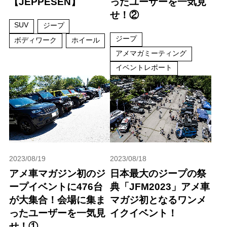
【JEPPESEN】
ったユーザーを一気見
せ！②
SUV
ジープ
ジープ
ボディワーク
ホイール
アメマガミーティング
イベントレポート
2023/08/19
2023/08/18
アメ車マガジン初のジ
日本最大のジープの祭
ープイベントに476台
典「JFM2023」アメ車
が大集合！会場に集ま
マガジ初となるワンメ
ったユーザーを一気見
イクイベント！
せ！①