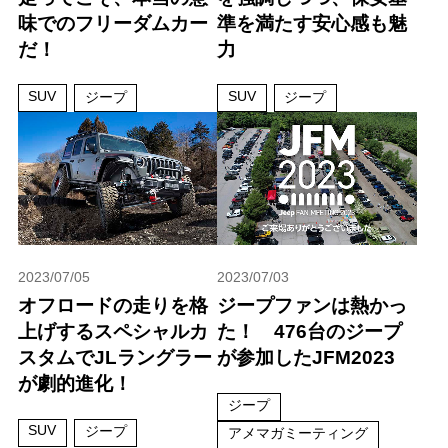
味でのフリーダムカー
準を満たす安心感も魅
だ！
力
SUV
SUV
ジープ
ジープ
2023/07/05
2023/07/03
オフロードの走りを格
ジープファンは熱かっ
上げするスペシャルカ
た！ 476台のジープ
スタムでJLラングラー
が参加したJFM2023
が劇的進化！
ジープ
SUV
ジープ
アメマガミーティング