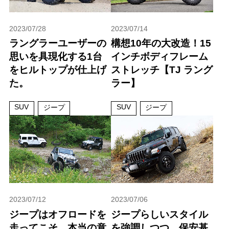
2023/07/28
2023/07/14
ラングラーユーザーの
構想10年の大改造！15
思いを具現化する1台
インチボディフレーム
をヒルトップが仕上げ
ストレッチ【TJ ラング
た。
ラー】
SUV
SUV
ジープ
ジープ
2023/07/12
2023/07/06
ジープはオフロードを
ジープらしいスタイル
走ってこそ、本当の意
を強調しつつ、保安基