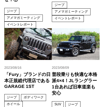
ジープ
ジープ
アメマガミーティング
アメマガミーティング
イベントレポート
イベントレポート
2023/08/16
2023/08/09
「Fury」ブランドの日
普段乗りも快適な本格
本正規総代理店である
派4×4！JLラングラー
GARAGE 1ST
1台あれば旧車道楽も
安心
ジープ
ボディワーク
ホイール
SUV
ジープ