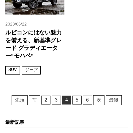
2023/06/22
ルビコンにはない魅力
を備える、新基準グレ
ード グラディエータ
ー“モハベ”
SUV
ジープ
先頭
前
2
3
4
5
6
次
最後
最新記事