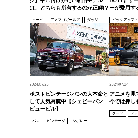
ク】甲乙付けがたい新旧モデル
DUTY】
は、どちらも所有するのが正解!?
ーが愛用す
クーペ
アメマガガールズ
ダッジ
ピックアップト
2024/07/25
2024/07/24
ポストビンテージバンの大本命と
アニメを見
して人気高騰中【シェビーバン
今では押し
ビュービル】
クーペ
フォ
バン
ビンテージ
シボレー