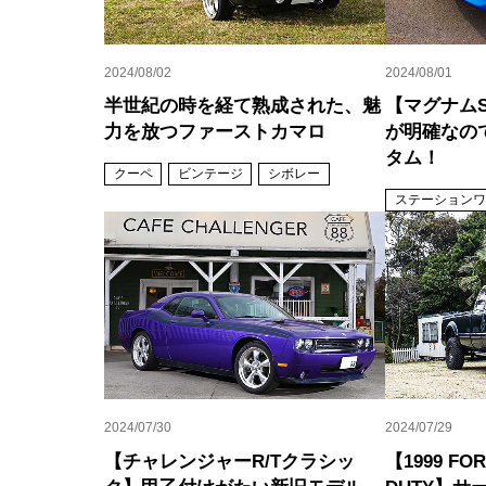
2024/08/02
2024/08/01
半世紀の時を経て熟成された、魅
【マグナム
力を放つファーストカマロ
が明確なの
タム！
クーペ
ビンテージ
シボレー
ステーションワ
2024/07/30
2024/07/29
【チャレンジャーR/Tクラシッ
【1999 FOR