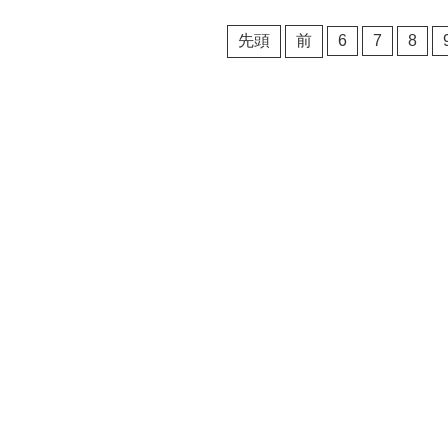
先頭
前
6
7
8