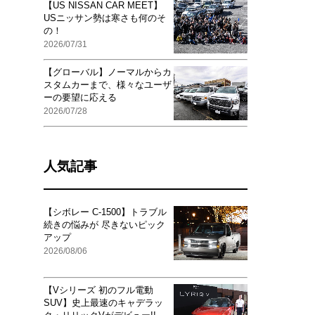
【US NISSAN CAR MEET】
USニッサン勢は寒さも何のそ
の！
2026/07/31
【グローバル】ノーマルからカ
スタムカーまで、様々なユーザ
ーの要望に応える
2026/07/28
人気記事
【シボレー C-1500】トラブル
続きの悩みが 尽きないピック
アップ
2026/08/06
【Vシリーズ 初のフル電動
SUV】史上最速のキャデラッ