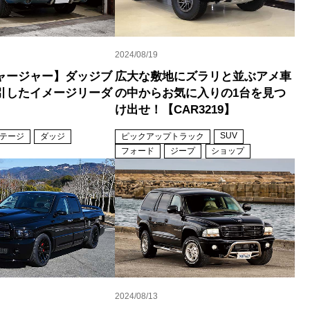
2024/08/19
ャージャー】ダッジブ
広大な敷地にズラリと並ぶアメ車
引したイメージリーダ
の中からお気に入りの1台を見つ
け出せ！【CAR3219】
SUV
テージ
ダッジ
ピックアップトラック
フォード
ジープ
ショップ
2024/08/13