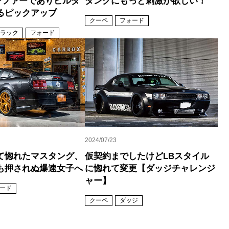
サーファーでありビルダ
タングにもっと刺激が欲しい！
るピックアップ
クーペ
フォード
ラック
フォード
2024/07/23
て惚れたマスタング、
仮契約までしたけどLBスタイル
も押されぬ爆速女子へ
に惚れて変更【ダッジチャレンジ
ャー】
ード
クーペ
ダッジ