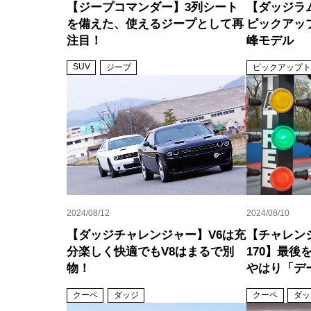
【ジープコマンダー】3列シート
【ダッジラム
を備えた、使えるジープとして再
ピックアッ
注目！
峰モデル
SUV
ジープ
ピックアップト
2024/08/12
2024/08/10
【ダッジチャレンジャー】V6は充
【チャレン
分楽しく快適でもV8はまるで別
170】最
物！
やはり「デ
クーペ
ダッジ
クーペ
ダッ