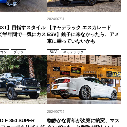
2024/07/31
SXT】目指すスタイル
【キャデラック エスカレード
で半年間で一気にカス
ESV】銚子に来なかったら、アメ
車に乗っていないかも
SUV
ゴン
ダッジ
キャデラック
2024/07/26
D F-350 SUPER
物静かな青年が次第に豹変、マス