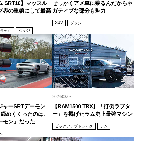
 SRT10】マッスル
せっかくアメ車に乗るんだからネ
プ界の重鎮にして最高
ガティブな部分も魅力
SUV
ダッジ
ラック
ダッジ
2024/08/08
ジャーSRTデーモン
【RAM1500 TRX】「打倒ラプタ
後を締めくくったのは、
ー」を掲げたラム史上最強マシン
ーモン」だった
ピックアップトラック
ラム
ジ